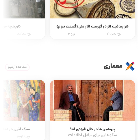
شرایط ثبت اثر در فهرست آثار ملی (قسمت دوم)
تاریخچه مرمت
5451
2
4765
معماری
مشاهده آرشیو
پیرنشین ها در حال نابودی اند!
سبک آذری در معما
سکوهایی برای تبادل اطلاعات
2648