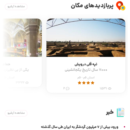
پربازدیدهای مکان
مشاهده آرشیو
تپه قلی درویش
حمام و
7000 سال تاریخ یکجانشینی
یکی از بی نظیرترین
استان قم - قم
استان فارس 
3322
2
1531
خبر
مشاهده آرشیو
ورود بیش از 7 میلیون گردشگر به ایران طی سال گذشته