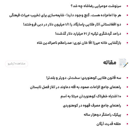
سرنوشت مومیایی رضاشاه چه شد؟
هر جا امامزاده هست، گنج وجود دارد! - شایعه‌سازی برای تخریب میراث فرهنگی
دو افغانستانی آثار طلایی پاسارگاد را 1/1 میلیون دلار در دبی فروختند!
درآمد گردشگری ترکیه از 61 میلیارد دلار گذشت!
بازگشایی خانه میرزا آقا خان نوری؛ صدراعظم ناصرالدین شاه
مقاله
مشاهده آرشیو
سه قانون طلایی کوهنوردی؛ سخت‌تر، دورتر و بلندتر!
راهنمای جامع الزامات صعود به قله دماوند در آغاز فصل تابستان
10 اشتباه خطرناک کوهنوردان مبتلا به آسم
راهنمای جامع مصرف قهوه در کوهنوردی
پیکرک رامشگر دوهزار ساله
حلقه قدرت اَرگان