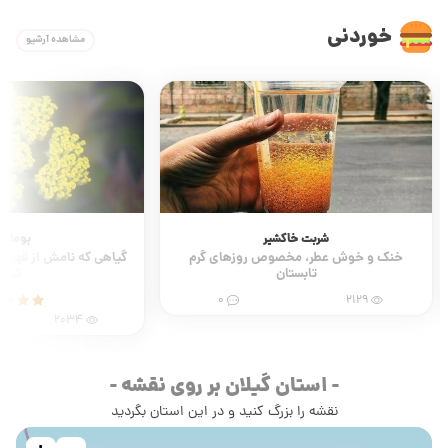
خوردنی
مشاهده آرشیو
شربت خاکشیر
بومادر
خنک و خوش عطر، مخصوص روزهای گرم
گیاهی که نامش از قهرمان
تابستان
شده!
0
2129
2034
- استان گیلان بر روی نقشه -
نقشه را بزرگ کنید و در این استان بگردید