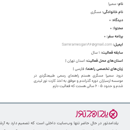
نام:
سمیرا
نام خانوادگی:
مسگری
دیدگاه:
0
محتوا:
0
برنامه سفر:
0
ایمیل:
Samiramesgari86@gmail.com
سابقه فعالیت:
1 سال
استان‌های محل فعالیت:
استان تهران |
زبان‌های تخصصی راهنما:
فارسی |
درود سمیرا مسگری هستم راهنمای رسمی طبیعتگردی در
موسسه ارسباران دوره گذراندم و موفق به اخذ کارت تور لیدری
شدم و حدود ۵ - ۶ سالی هستت که فعالیت دارم
یلدامدتور در حال حاضر تنها وب‌سایت داخلی است که تصمیم دارد به آرشیو 