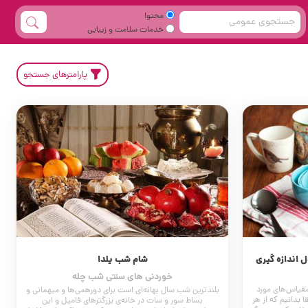
محتوا
خدمات سلامت و زیبایی
پارامترهای جستجو
 اندازه گیری
شام شب یلدا
خوردنی های سنتی شب چله
مقیاس‌های مورد
بلندترین شب سال بهانه‌ای است برای دورهمی­‌ها و میهمانی و
ا بدانیم که از هر
بساط سور و سات در خانه‌ی بزرگ­ترهای فامیل و این