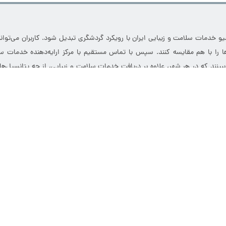
خدمات سلامت و زیبایی ایران با رویکرد گردشگری تبدیل شود. کاربران می‌توانند
 را با هم مقایسه کنند. سپس با تماس مستقیم با مرکز ارایه‌دهنده خدمات سل
 ببینند که در هر شهر، علاوه بر دریافت خدمات سلامت و زیبایی، از چه پتانسیل‌ه
مت و زیبایی است که به مراکز درمانی، کلینیک‌های زیبایی، سالن‌ها و آرایشگاه
 را به‌صورت آنلاین مدیریت کنند. این وب‌سایت با فراهم‌کردن زیرساخت معرف
ارائه‌دهنده خدمات و متقاضیان سلامت و زیبایی ایجاد می‌کند و فرآیند جذب و مدیری
تمام حقوق مادی و معنوی این وب سایت برای یلدامدتور محفوظ است.
هر گونه استفاده از محتوای یلدامدتور بدون کسب اجازه از آن قابل پیگرد قانونی خواهد بود.