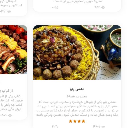
معروف‌ترین و محبوب‌ترین آن‌هاست.
اندازه‌های ک
استانبولی معروف 
0
2184
زمین
6321
ت
عدس پلو
از کباب 
محبوب همه!
کباب یکی از لذی
طوری که اکثر خارج
عدس پلو یکی از پلوهای خوشمزه و محبوب ایرانی است که
کباب چه راهی را د
عضو ثابتی از وعده‌های هفتگی سفره‌های ایرانی است. این غذا
ایران نگری بمانی
می‌تواند با افزودن یا کم کردن اجزای آن از یک غذای مجلسی به
یک وعده غذای ساده و سبک تبدیل شود. همین ویژگی باعث
10570
شده تا عدس پلو بر سفره‌ی دارا و ندار به یک نسبت محبوب
باشد.
2
4206