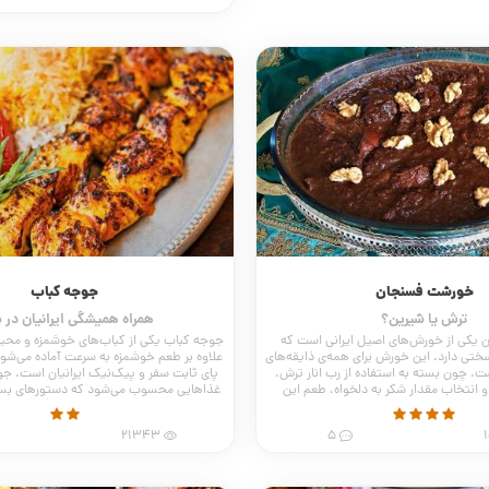
خورشت فسنجان
جوجه کباب
ترش یا شیرین؟
همراه همیشگی ایرانیان در 
یکی از خورش‌های اصیل ایرانی است که
جوجه کباب یکی از کباب‌های خوشمزه و محبو
تی دارد. این خورش برای همه‌ی ذایقه‌های
علاوه بر طعم خوشمزه به سرعت آماده می‌شو
. چون بسته به استفاده از رب انار ترش،
پای ثابت سفر و پیک‌نیک ایرانیان است. جو
 انتخاب مقدار شکر به دلخواه، طعم این
غذاهایی محسوب می‌شود که دستورهای بسیا
ی‌تواند با ذائقه هر فردی تغییر کند.
تقریبا هر کس برای طعم‌دار کردن گوشت مر
متفاوت دارد و از مواد متفاوتی استفا
21343
5