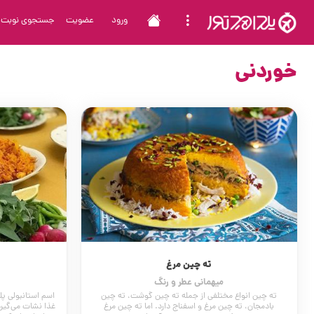
ورود
عضویت
جستجوی نوبت
خوردنی
ته چین مرغ
میهمانی عطر و رنگ
ته چین انواع مختلفی از جمله ته چین گوشت، ته چین
اسم استانبولی پل
بادمجان، ته چین مرغ و اسفناج دارد. اما ته چین مرغ
غذا نشات می‌گیرد