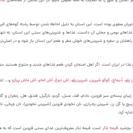
غذا
استان و شهر را به تفکیک به شما معرفی کنیم. در این بخش از مقاله‌های
دوران صفوی بوده است. این استان به دلیل احاطه شدن توسط رشته‌ کوه‌های البرز
و غذاهای بومی و محلی آن دانست. غذاها و شیرینی‌های سنتی این استان، نه تنه
شان بر سفره و شیرینی‌های خوش عطر و طعم این استان باز شود و در اصلی‌ترین و
ن غذا در ایران است. اگر اهل امتحان کردن طعم غذاهای جدید و متنوع هستید سفر 
 پلو
دُیماج
کوکو شیرین
شیرین‌پلو
آش دوغ
آش امام
آش ماش پیازو
،
،
،
،
،
،
و... اش
یبای پسته‌ی سبز قزوین، بادام، قند، عسل، گردو، نارگیل، فندق، هل، زعفران و گلا
پیچ یا گل رز، شیرینی پادرازی، نان نخودی قزوین (شیرینی نخودی)، نان چرخی، نان
اره کرد.
قیمه نثار
ا بچشید
است. قیمه نثار معروف‌ترین غذای سنتی قزوین است که به هیچ‌