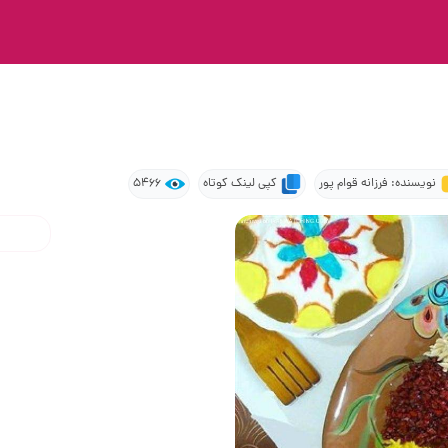
نویسنده: فرزانه قوام پور
کپی لینک کوتاه
5466