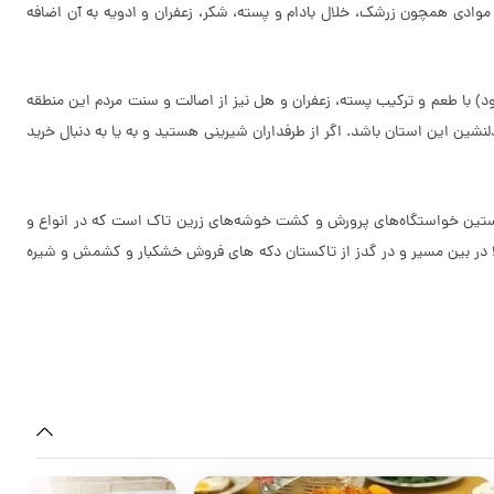
وادی همچون زرشک، خلال بادام و پسته، شکر، زعفران و ادویه به آن اضافه
 می چسبد؟ باقلوای سه رنگ قزوین (که اکنون در مدل های 5 و 7 رنگ یا طبقه هم تولید می شود) با طعم و ترکیب پسته، زعفران و هل نیز از اصالت و سنت مردم این منطقه
نشین این استان باشد. اگر از طرفداران شیرینی هستید و به یا به دنبال خرید
و نخستین خواستگاه‌های پرورش و کشت خوشه‌های زرین تاک است که در انواع و
ا در بین مسیر و در گدز از تاکستان دکه های فروش خشکبار و کشمش و شیره