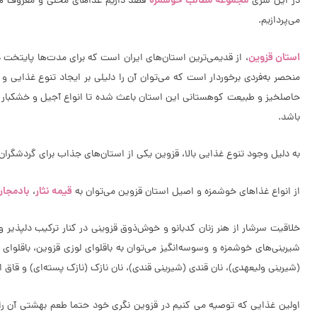
مجموعه مطالب خوشمزه
در این سری
قصد داریم غذاهای محلی و معروف هر 
می‌پردازیم.
استان قزوین
، از قدیمی‌ترین استان‌های ایران است که برای مدت‌ها پایتخت 
منحصر به‌فردی برخوردار است که می‌توان آن را دلیلی بر ایجاد تنوع غذایی 
حاصلخیز و طبیعت کوهستانی این استان باعث شده تا انواع آجیل و خشکبار راه
باشد.
به دلیل وجود تنوع غذایی بالا، قزوین یکی از استان‌های جذاب برای گردشگرا
قیمه نثار
بادمجان
از انواع غذاهای خوشمزه و اصیل استان قزوین می‌توان به
،
خلاقیت سرشار از هنر زنان کدبانو و خوش‌ذوق قزوینی در کنار ترکیب دلپذیر و ز
شیرینی‌های خوشمزه و وسوسه‌انگیز می‌توان به باقلوای لوزی قزوین، باقلوای 
(شیرینی ولیعهدی)، نان قندی (شیرینی قندی)، نان نازک (نازک پسته‌ای) و قاق اش
اولین غذایی که توصیه می کنیم در قزوین نگری خود حتما طعم بهشتی آن ر