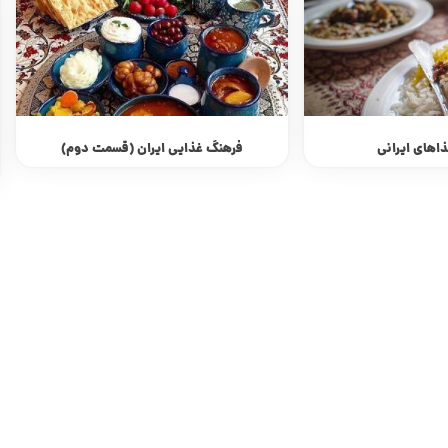
یران (قسمت دوم)
استانبولی پلو
یک دمپخت خوشمزه