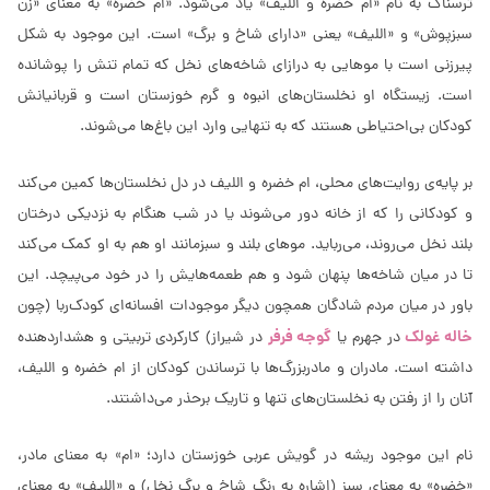
ترسناک به نام «ام خضره و اللیف» یاد می‌شود. «ام خضره» به معنای «زن
سبزپوش» و «اللیف» یعنی «دارای شاخ و برگ» است. این موجود به شکل
پیرزنی است با موهایی به درازای شاخه‌های نخل که تمام تنش را پوشانده
است. زیستگاه او نخلستان‌های انبوه و گرم خوزستان است و قربانیانش
کودکان بی‌احتیاطی هستند که به تنهایی وارد این باغ‌ها می‌شوند.
بر پایه‌ی روایت‌های محلی، ام خضره و اللیف در دل نخلستان‌ها کمین می‌کند
و کودکانی را که از خانه دور می‌شوند یا در شب هنگام به نزدیکی درختان
بلند نخل می‌روند، می‌رباید. موهای بلند و سبزمانند او هم به او کمک می‌کند
تا در میان شاخه‌ها پنهان شود و هم طعمه‌هایش را در خود می‌پیچد. این
باور در میان مردم شادگان همچون دیگر موجودات افسانه‌ای کودک‌ربا (چون
خاله غولک
گوجه فرفر
در جهرم یا
در شیراز) کارکردی تربیتی و هشداردهنده
داشته است. مادران و مادربزرگ‌ها با ترساندن کودکان از ام خضره و اللیف،
آنان را از رفتن به نخلستان‌های تنها و تاریک برحذر می‌داشتند.
نام این موجود ریشه در گویش عربی خوزستان دارد؛ «ام» به معنای مادر،
«خضره» به معنای سبز (اشاره به رنگ شاخ و برگ نخل) و «اللیف» به معنای