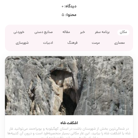
دیدگاه:
0
محتوا:
5
مکان
برنامه سفر
خبر
مقاله
صنایع دستی
خوردنی
معماری
مرمت
فرهنگ
ادبیات
شهرسازی
اشکفت شاه
در شمالی‌ترین بخش از شهرستان باشت در استان کهگیلویه و بویراحمد می‌توانید غار
شاه یا اشکفت شاه را بیابید. این غار مکانی بسیار منحصربه‌فرد است و درون آن کتیبه‌ها