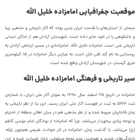
موقعیت جغرافیایی امامزاده خلیل الله
سمنان از استان‌های با قدمت ایران زمین بوده که آثار تاریخی و مذهبی زیبا
و باشکوهی را در خود جای داده است. شهرستان آرادان هم از اماکن دیدنی
تاریخی غنی است. امامزاده خلیل الله، امامزاده‌ای در مسیر ارتباطی آرادان به
روستایی به نام کند قلی خان است. به عبارتی دیگر امامزاده در 15 کیلومتری
شرق گرمسار، در شهرستان آرادان واقع شده است.
سیر تاریخی و فرهنگی امامزاده خلیل الله
امامزاده در تاریخ 25 اسفند سال 1380 به عنوان آثار ملی ایران، با شماره‌ی
ثبت 5666 به ثبت در فهرست آثار ملی ایران رسید. این بنا از نظر تاریخی به
زمان قاجاریان مربوط شده و از نظر مذهبی هم در میان اهالی منطقه از احترام
و توجه زیادی برخوردار می‌باشد. چرا که امامزاده از نوادگان امام موسی کاظم
(ع) می‌باشد. با گذشت زمان، امامزاده در اثر حوادث طبیعی هم‌چون زلزله،
بارندگی‌های شدید و هم‌چنین عدم توجه مسئولین دچار خسارت شده و این