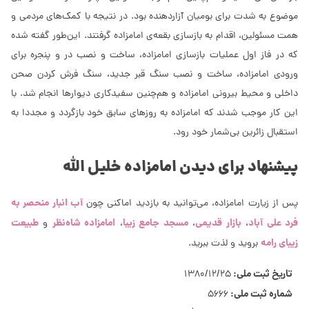
موضوع به شدت برای بومیان آزاردهنده بود. در نتیجه با کمک‌های مردمی و
همت مسئولین، اقدام به بازسازی بقعه‌ی امامزاده گرفتند. این‌طور گفته شده
که در فاز اول عملیات بازسازی امامزاده، ساخت و نصب در و پنجره برای
ورودی امامزاده، ساخت و نصب سنگ قبر جدید، سنگ فرش کردن صحن
داخلی و محیط بیرونی امامزاده و هم‌چنین سفیدکاری دیوارها انجام شد. با
این کار موجب شدند که امامزاده به روزهای سابق خود بازگردد و مجددا به
استقبال زائرین بی‌شمار خود رود.
پیشنهاد برای دیدن امامزاده خلیل الله
آب انبار منحصر به
پس از زیارت امامزاده، می‌توانید به بازدید اماکنی چون
فرد علی آباد
بازار قدیمی
مسجد جامع زیبا
امامزاده شاه‌نظر
طبیعت
،
،
،
و
زیبای رامه
بروید و لذت ببرید.
تاریخ ثبت ملی:
1380/12/25
شماره ثبت ملی:
5666