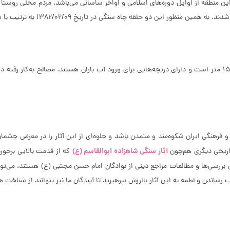
 1382/02/09 به ترتیب با شماره‌ی 8402 و 8403 در فهرست آثار تاریخی ایران به ثبت رسیده‌اند.
چاه‌های سنگی روستای جبرانی دارای قطرهای 4 و 1/5 متر و عمق‌های 10 الی 15 متر است و دارای دریچه‌هایی برای ورود 
 فرهنگی ایران شکوه‌مند و متمدن باشد و جلوه‌ای از این آثار را در معرض چشما
آثار سنگی شاهزاده ابوالقاسم (ع)
 تاریخی دیگری هم‌چون
که از قدمت بالایی برخور
بررسی‌ها و مطالعات مراجع دینی از نوادگان امام حسن مجتبی (ع) هستند، می‌تواند
 رساندن و لطمه به این آثار باارزش بپرهیزید تا آیندگان ما نیز بتوانند از شناخت 