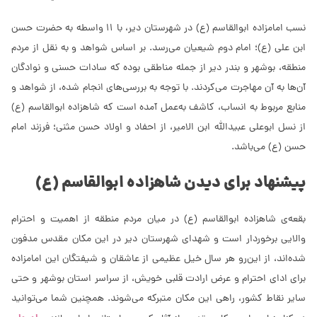
نسب امامزاده ابوالقاسم (ع) در شهرستان دیر، با 11 واسطه به حضرت حسن
ابن علی (ع)؛ امام دوم شیعیان می‌رسد. بر اساس شواهد و به نقل از مردم
منطقه، بوشهر و بندر دیر از جمله مناطقی بوده که سادات حسنی و نوادگان
آن‌ها به آن مهاجرت می‌کردند. با توجه به بررسی‌های انجام شده، از شواهد و
منابع مربوط به انساب، کاشف به‌عمل آمده است که شاهزاده ابوالقاسم (ع)
از نسل ابوعلی عبیدالله ابن الامیر، از احفاد و اولاد حسن مثنی؛ فرزند امام
حسن (ع) می‌باشد.
پیشنهاد برای دیدن شاهزاده ابوالقاسم (ع)
بقعه‌ی شاهزاده ابوالقاسم (ع) در میان مردم منطقه از اهمیت و احترام
والایی برخوردار است و شهدای شهرستان دیر در این مکان مقدس مدفون
شده‌اند، از این‌رو هر سال خیل عظیمی از عاشقان و شیفتگان این امامزاده
برای ادای احترام و عرض ارادت قلبی خویش، از سراسر استان بوشهر و حتی
سایر نقاط کشور، راهی این مکان متبرکه می‌شوند. همچنین شما می‌توانید