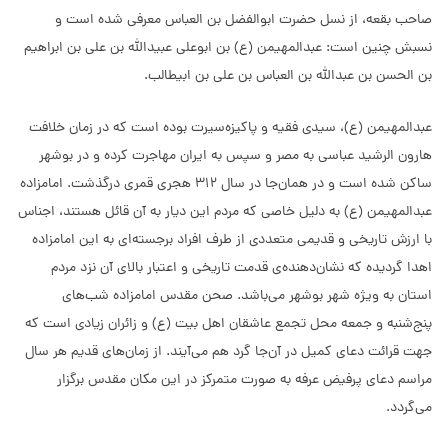
صاحب بقعه، از نسل حضرت ابوالفضل بن العباس معرفی شده است و
نسبش چنین است: عبدالمهیمن (ع) بن ابوعلی عبیدالله بن علی بن ابراهیم
بن الحسن بن عبدالله بن العباس بن علی بن ابیطالب.
عبدالمهیمن (ع)، سیدی فقیه و پاکیزه‌سیرت بوده است که در زمان خلافت
هارون الرشید عباسی به مصر و سپس به ایران مهاجرت کرده و در بوشهر
ساکن شده است و در همان‌جا در سال 312 هجری قمری درگذشت. امامزاده
عبدالمهیمن (ع) به دلیل خاصی که مردم این دیار به آن قائل هستند، اجناس
با ارزش تاریخی و قدیمی متعددی از طرف افراد برجسته‌ای به این امامزاده
اهدا گردیده که نشان‌دهنده‌ی قدمت تاریخی و اعتبار بالای آن نزد مردم
استان به ویژه شهر بوشهر می‌باشد. صحن مقدس امامزاده شب‌های
پنج‌شنبه و جمعه محل تجمع عاشقان اهل بیت (ع) و زائران زیادی است که
جهت قرائت دعای کمیل در آن‌جا گرد هم می‌آیند. از زمان‌های قدیم هر سال
مراسم دعای پرفیض عرفه به صورت متمرکز در این مکان مقدس برگزار
می‌گردد.