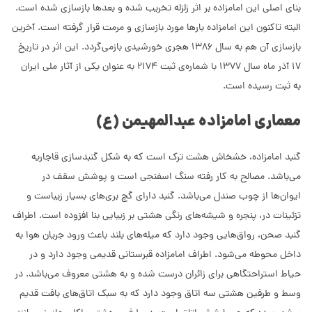
بنای اصلی این امامزاده بر اثر زلزله تخریب شده و بعدها بازسازی شده است.
البته تاکنون این امامزاده بارها مورد بازسازی و مرمت قرار گرفته است. آخرین
بازسازی آن هم به سال 1386 هجری خورشیدی بازمی‌گردد. این اثر در تاریخ
17 آذر ماه سال 1377 با شماره‌ی ثبت 2174 به عنوان یکی از آثار ملی ایران
به ثبت رسیده است.
معماری امامزاده عبدالمهیمن (ع)
گنبد امامزاده، خشخاش هشت ترک است که به شکل گنبدسازی قاجاریه
می‌باشد. مصالح به کار رفته سنگ اسفنجی است و پوشش سقف در
ایوان‌ها از چوب صندل می‌باشد. گنبد دارای گچ بری‌های بسیار زیباست و
تزئینات در، پنجره و شیشه‌های رنگی هشتی بر زیبایی بنا افزوده است. اطراف
گنبد صحن، رواق‌هایی وجود دارد که میله‌های بلند باعث ورود جریان هوا به
داخل محوطه می‌شود. اطراف امامزاده قبرستانی قدیمی وجود دارد و در
حیاط استراحتگاهی برای زائران درست شده و به هشتی معروف می‌باشد. در
وسط و طرفین هشتی سه اتاق وجود دارد که به سبک اتاق‌های بافت قدیم