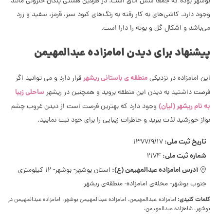
بوشهر بوده که جمعا شش اتاق است. در طرفین هشتی پلکان حلزونی مانند
وجود دارد. کاشی‌های به کار رفته به رنگ‌های کبود سبز، قرمز، سفید و زرد
می‌باشد و اشکال گل و بوته را دارا است.
پیشنهاد برای دیدن امامزاده عبدالمهیمن
منطقه ی باستانی ریشهر
این امامزاده در نزدیکی
قرار دارد و می توانید اگر
ساحلی زیبا
فرصت داشتید به دیدن این منطقه بروید و همچنین در ریشهر
به نام ریشهر (لیان)
وجود دارد که بهترین فرصت است از دیدن غروب چشم
نواز خورشید لذت ببرید و خاطرات زیبایی را برای خود ثبت نمایید.
تاریخ ثبت ملی:
1377/9/17
شماره ثبت ملی:
2174
آدرس امامزاده عبدالمهیمن (ع):
استان بوشهر- بوشهر- 12 کیلومتری
جنوب بوشهر- محله‌ی امامزاده- منطقه‌ی ریشهر
کلمات کلیدی:
امامزاده عبدالمهیمن، امامزاده عبدالمهیمن بوشهر، امامزاده عبدالمهیمن در
بوشهر، شاهزاده عبدالمهیمن،