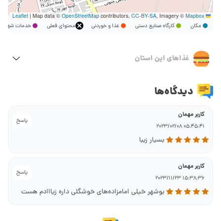
|
Map data ©
OpenStreetMap
contributors,
CC-BY-SA
, Imagery ©
Mapbox
Leaflet
مکان
کارگاه صنایع دستی
غذا و خوردنی
محتوای فعلی
خدمات شهر
غذاهای این استان
دیدگاه‌ها
کاربر مهمان
پاسخ
05:45:41 2023/02/08
بسیار زیبا
کاربر مهمان
پاسخ
15:38:36 2023/11/23
بوشهر خیلی امامزاده‌های خوشگلی داره زیااادم هست