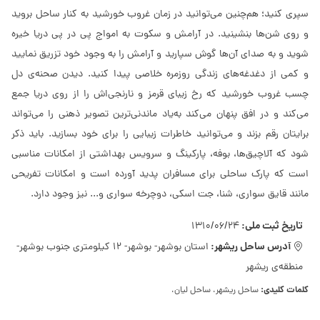
سپری کنید؛ هم‌چنین می‌توانید در زمان غروب خورشید به کنار ساحل بروید
و روی شن‌ها بنشینید. در آرامش و سکوت به امواج پی در پی دریا خیره
شوید و به صدای آن‌ها گوش سپارید و آرامش را به وجود خود تزریق نمایید
و کمی از دغدغه‌های زندگی روزمره خلاصی پیدا کنید. دیدن صحنه‌ی دل
چسب غروب خورشید که رخ زیبای قرمز و نارنجی‌اش را از روی دریا جمع
می‌کند و در افق پنهان می‌کند به‌یاد ماندنی‌ترین تصویر ذهنی را می‌تواند
برایتان رقم بزند و می‌توانید خاطرات زیبایی را برای خود بسازید. باید ذکر
شود که آلاچیق‌ها، بوفه، پارکینگ و سرویس بهداشتی از امکانات مناسبی
است که پارک ساحلی برای مسافران پدید آورده است و امکانات تفریحی
مانند قایق سواری، شنا، جت اسکی، دوچرخه سواری و... نیز وجود دارد.
تاریخ ثبت ملی:
1310/06/24
آدرس ساحل ریشهر:
استان بوشهر- بوشهر- 12 کیلومتری جنوب بوشهر-
منطقه‌‌ی ریشهر
کلمات کلیدی:
ساحل ریشهر، ساحل لیان،