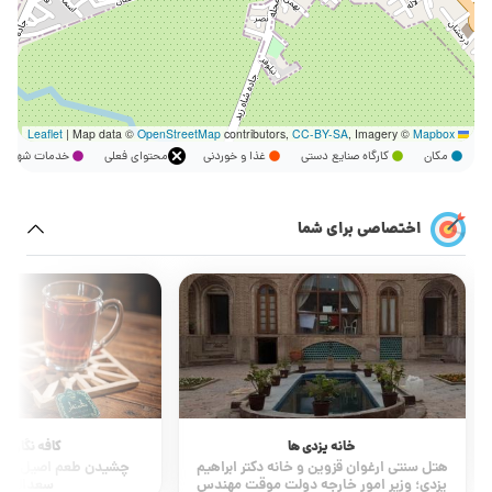
|
Map data ©
OpenStreetMap
contributors,
CC-BY-SA
, Imagery ©
Mapbox
Leaflet
مکان
کارگاه صنایع دستی
غذا و خوردنی
محتوای فعلی
خدمات شهر
اختصاصی برای شما
گرمابه قج
از بزرگ ترین و قدیمی ترین
کافه نگارالسلطنه
چشیدن طعم اصیل قهوه در کاروانسرای
سعدالسلطنه