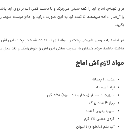
برای تهیه‌ی اماج آرد را کف سینی می‌­ریزند و با دست ‌کمی آب بر روی آرد پ
را آن‌قدر ادامه می­‌دهند تا تمام آرد به این صورت درآید و اماج درست شود
بگیرد.
در ادامه به بررسی شیوه‌ی پخت و مواد لازم استفاده شده در پخت این آش اشا
داشته باشید مردم همدان به صورت سنتی این آش را خوش‌نمک و تند میل می‌
مواد لازم آش اماج
عدس 1 پیمانه
لپه 1 پیمانه
سبزیجات معطر (ریحان، تره، مرزه) 250 گرم
پیاز 4 عدد بزرگ
سیب زمینی 1 عدد
کره‌ی محلی 25 گرم
آب قلم (دلخواه) 1 لیوان