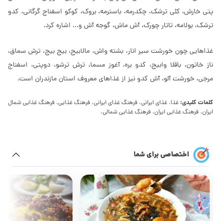
پتی خارش، کئی ترشک، چکدرمه، باسترمه، بروک، کوکو اسفناج گرگانی، کدو
ترشک، بولامه، تاتار چورک، آش ماش، گوجه آش و... اشاره کرد.
غذاهایی چون خورشت سیر انار، بشته واش، مالابیج، بیج بیج، ترش سماق،
ناز خاتون، باقلا وابیج، کدو بره، آغوز مسما، ترش ترشو، دوپتی، اسفناج
مرجی، خورشت آلو، آش کدو نیز از غذاهای معروف استان مازندران است.
کلمات کلیدی:
غذا، غذای ایرانی، فرهنگ غذای ایرانی، فرهنگ غذایی، فرهنگ غذایی شمال
ایران، فرهنگ غذایی ایران، فرهنگ غذایی شمالی،
اختصاصی برای شما