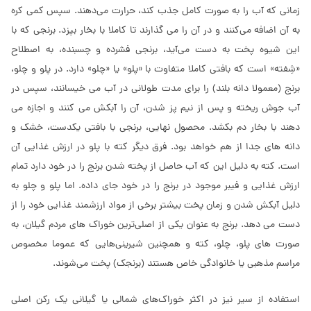
زمانی‌ که آب را به صورت کامل جذب کند، حرارت می‌‌دهند. سپس کمی‌ کره
به آن اضافه می‌‌کنند و در آن را می گذارند تا کاملا با بخار بپزد. برنجی که با
این شیوه پخت به دست می‌‌آید، برنجی فشرده و چسبنده، به اصطلاح
«شِفته» است که بافتی کاملا متفاوت با «پلو» یا «چلو» دارد. در پلو و چلو،
برنج (معمولا دانه بلند) را برای مدت طولانی‌ در آب می خیسانند، سپس در
آب جوش ریخته و پس از نیم پز شدن، آن را آبکش می کنند و اجازه می
دهند با بخار دم بکشد. محصول نهایی، برنجی با بافتی یکدست، خشک و
دانه ‌های جدا از هم خواهد بود. فرق دیگر کته با پلو در ارزش غذایی آن
است. کته به دلیل این که آب حاصل از پخته شدن برنج را در خود دارد تمام
ارزش غذایی و فیبر موجود در برنج را در خود جای داده. اما پلو و چلو به
دلیل آبکش شدن و زمان پخت بیشتر برخی از مواد ارزشمند غذایی خود را از
دست می دهد. برنج به عنوان یکی‌ از اصلی‌‌ترین خوراک‌ های مردم گیلان، به
صورت های پلو، چلو، کته و همچنین شیرینی‌‌هایی‌ که عموما مخصوص
مراسم مذهبی‌ یا خانواد‌گی خاص هستند (برنجک) پخت می‌‌شوند.
استفاده از سیر نیز در اکثر خوراک‌های شمالی یا گیلانی یک رکن اصلی