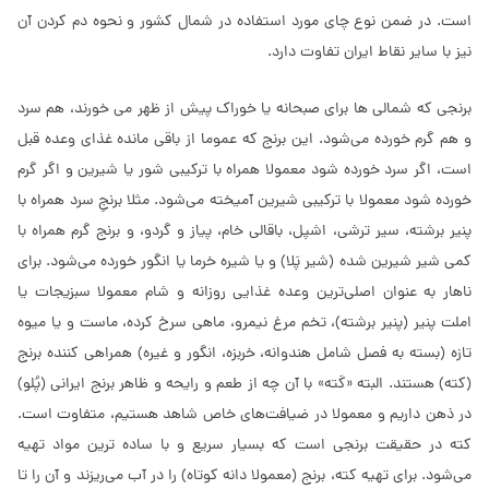
است. در ضمن نوع چای مورد استفاده در شمال کشور و نحوه دم کردن آن
نیز با سایر نقاط ایران تفاوت دارد.
برنجی که شمالی ها برای صبحانه یا خوراک پیش از ظهر می خورند، هم سرد
و هم گرم خورده می‌‌شود. این برنج که عموما از باقی‌ مانده غذای‌ وعده قبل
است، اگر سرد خورده شود معمولا همراه با ترکیبی‌ شور یا شیرین و اگر گرم
خورده شود معمولا با ترکیبی‌ شیرین آمیخته می‌‌شود. مثلا برنجِ سرد همراه با
پنیر برشته، سیر ترشی، اشپل، باقالی خام، پیاز و گردو، و برنج گرم همراه با
کمی‌ شیر شیرین شده (شیر پَلا) و یا شیره خرما یا انگور خورده می‌‌شود. برای
ناهار به عنوان اصلی‌‌ترین وعده غذایی‌ روزانه و شام معمولا سبزیجات یا
املت پنیر (پنیر برشته)، تخم مرغ نیمرو، ماهی‌ سرخ کرده، ماست و یا میوه
تازه (بسته به فصل شامل هندوانه، خربزه، انگور و غیره) همراهی کننده برنج
(کته) هستند. البته «کَته» با آن چه از طعم و رایحه و ظاهر برنج ایرانی‌ (پُلو)
در ذهن داریم و معمولا در ضیافت‌های خاص شاهد هستیم، متفاوت است.
کته در حقیقت برنجی است که بسیار سریع و با ساده ترین مواد تهیه
می‌‌شود. برای تهیه کته، برنج (معمولا دانه کوتاه) را در آب می‌‌ریزند و آن را تا