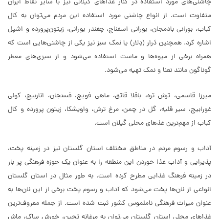
چاشنی‌های مورد استفاده در کنار غذاهای گیلانی نیز با سایر نقاط ایران
متفاوت است. از انواع چاشنی مورد استفاده این مردم می‌توان به کال
کباب، بورانی بادمجان، بورانی اسفناج، چغندر بورانی، زیتون‌پرورده و اشپل
اشاره کرد. همچنین دَرار (دِلار) یا نمک سبز نیز یکی از چاشنی‌هایی است که
همراه برخی از میوه‌ها و ماست استفاده می‌شود و از سبزی‌های معطر
گوناگون مانند نعنا و نمک تهیه می‌شود.
میرزا قاسمی، ترش تره، باقلا قاتق، ماهی فویج، فسنجان، اناربیج، کولی
غورابیج، سیر قلیه، گل در چمن، مرغ ترش، واویشکا، زیتون پرورده و کال
کباب از مهم‌ترین غذهای محلی گیلان است.
آداب و رسوم مردم در مناطق مختلف استان گلستان نیز در زمینه پخت،
پذیرایی و آداب غذا خوردن این منطقه را به عنوان یک حوزه فرهنگی پر بار
در زمینه فرهنگ غذایی مطرح کرده است. به طور مثال در استان گلستان
انواعی از نان‌ها پخت می‌شود که آداب و رسوم پخت برخی از این نان‌ها به
عنوان میراث فرهنگی ناملموس کشور ثبت شده است. از جمله معروف‌ترین
غذاهای محلی استان گلستان می‌توان به مرغانه تچین، خورش ساک، ماش