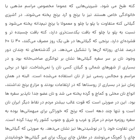
کته طبخ می­ شود. شیرینی‌‌هایی‌ که عموما مخصوص مراسم مذهبی‌ یا
خانواد‌گی خاص هستند نیز با برنج و آرد برنج پخته می‌‌شوند. در آشپزی
گیلانی کته متفاوت با پلو یا چلو و معمولا با برنج نیم‌دانه پخته می‌شود و
نسبت به پلو یا چلو که بافت یکدست‌تری دارد، کته بافت چسبنده تر و
فشرده‌ای دارد. برنجی که گیلانی‌ها در طی یک روز مصرف می‌کنند، 40 تا 60
درصد غذای روزانه آن‌ها را تشکیل می‌دهد. در گذشته‌های نه چندان دور
وجود نان بر سر سفره گیلانی‌ها نشان بر توانگری صاحب‌خانه بود و در
بسیاری از شهرهای شمالی و گیلان کسی نان را نمی‌شناخت. تنها در برخی
مراسم و مجالس رسمی نیز از نان استفاده می‌شده است. البته در همان
زمان نیز در بسیاری از روستاها که در ارتفاعات بودند و مزارع برنج نداشتند،
انواع نان محلی و کماچ و گرده پخته می شد و نان عضو جدا ناپذیر سفره ها
بود. این در صورتی است که قوت غالب بیشتر مردم در نقاط دیگر ایران نان
است و تنها چند دهه است که برنج که خوراکی برای میهمانی‌ها بوده به
سفره روزمره مردم در مرکز و غرب و شرق و جنوب کشور راه پیدا کرده است.
این تفاوت خود را در نوشیدنی‌ها نیز نشان می‌دهد. به صورتی که گیلانی‌ها
چای را کم‌رنگ می‌نوشند در مقابل چای پررنگ برای غیر گیلانی‌ها خوشایندتر