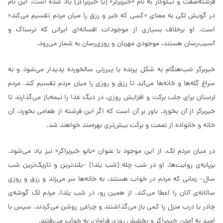
فرشته‌صفت و نیکوکار به نام «خیربرکر» (یا خیربراکر) یاد شده است. این نام
در گویش لکی به معنای «کسی که خیر و رزق را میان مردم تقسیم می‌کند»
است. او برخلاف بسیاری از موجودات افسانه‌ای ایرانی که ترسناک و
آسیب‌رسان هستند، موجودی مهربان و روزی‌رسان به شمار می‌رود.
خیربرکر شب‌هنگام به شکل پرنده یا پیرزنی سالخورده پدیدار می‌شود و به
سراغ گله‌ها و خانه‌ها می‌آید تا رزق و روزی را میان مردم تقسیم کند. مردم
لرستان برای جلب برکت و افزایش روزی، در دیگ غذا را نیمه‌باز می‌گذارند تا
خیربرکر از آن بخورد. باور بر آن است که اگر این فرشته از طعامی بخورد، آن
خانه و خانواده از نعمت و برکت بیش‌تری بهره‌مند خواهند شد.
در میان مردم لک، از این موجود با عنوان «بانو خیربراکر» نیز یاد می‌شود.
برپایه‌ی روایت‌ها، او در شب چله (شب یلدا) –بلندترین و تاریک‌ترین شب
سال– زمانی که مردم در خواب هستند، به خانه‌ها سر می‌زند و رزق و روزی
سالانه‌ی آنان را اعطا می‌کند. از همین رو، در شب یلدا، مردم لک گوشه‌ی
چادر یا درب منزل را کمی باز می‌گذاشتند و چراغی روشن می‌کردند. سپس با
امید به آمدن خیربراکر و بخشش روزی فراوان، به خواب می‌رفتند.