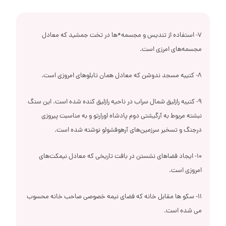
7- استفاده از تندیس و مجسمه*ها در تخت جمشید که معادل
مجسمه‌های امرزی است.
8- کتیبه مسجد ندوشن که معادل همان تابلوهای امروزی است.
9- کتيبه رازليق شمال سراب در ناحيه رازليق كنده شده است. اين سنگ
نبشته مربوط به آرگيشتی دوم پادشاه اورارتو و به مناسبت پيروزی
درجنگ و تسخير سرزمين‌های آرهوفشولو نوشته شده است.
10- ایجاد فضاهای نشستن در بافت تاریخی که معادل نیمکت‌های
امروزی است.
11- سکو ها مقابل خانه که فضای نیمه خصوصی صاحب خانه محسوب
می شده است.