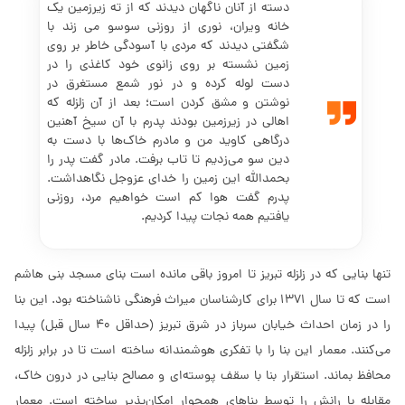
دسته از آنان ناگهان دیدند که از ته زیرزمین یک
خانه ویران، نوری از روزنی سوسو می زند با
شگفتی دیدند که مردی با آسودگی خاطر بر روی
زمین نشسته بر روی زانوی خود کاغذی را در
دست لوله کرده و در نور شمع مستغرق در
نوشتن و مشق کردن است؛ بعد از آن زلزله که
اهالی در زیرزمین بودند پدرم با آن سیخ آهنین
درگاهی کاوید من و مادرم خاک‌ها با دست به
دین سو می‌زدیم تا تاب برفت. مادر گفت پدر را
بحمدالله این زمین را خدای عزوجل نگاهداشت.
پدرم گفت هوا کم است خواهیم مرد، روزنی
یافتیم همه نجات پیدا کردیم.
تنها بنایی که در زلزله تبریز تا امروز باقی مانده است بنای مسجد بنی هاشم
است که تا سال 1371 برای کارشناسان میراث فرهنگی ناشناخته بود. این بنا
را در زمان احداث خیابان سرباز در شرق تبریز (حداقل 40 سال قبل) پیدا
می‌کنند. معمار این بنا را با تفکری هوشمندانه ساخته است تا در برابر زلزله
محافظ بماند. استقرار بنا با سقف پوسته‌ای و مصالح بنایی در درون خاک،
مقابله با رانش را توسط بناهای همجوار امکان‌پذیر ساخته است. معمار