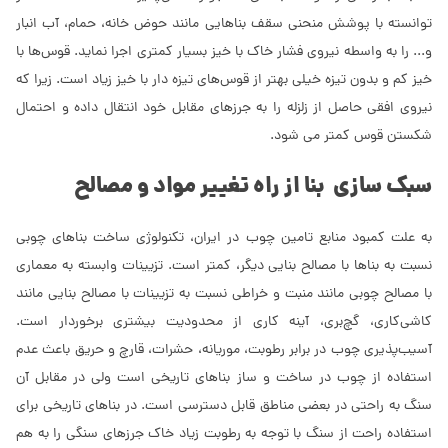
توانسته با پوشش منحنی سقف بناهایی مانند حوض خانه، حمام، آب انبار
و... را به واسطه نیروی فشار خاک با خیز بسیار کمتری اجرا نماید. قوس‌ها با
خیز کم و بدون تیزه خیلی بهتر از قوس‌های تیزه دار با خیز زیاد است. زیرا که
نیروی افقی حاصل از زلزله را به جرزهای مقابل خود انتقال داده و احتمال
شکستن قوس کمتر می شود.
سبک سازی بنا از راه تغییر مواد و مصالح
به علت کمبود منابع تامین چوب در ایران، تکنولوژی ساخت بناهای چوبی
نسبت به بناها با مصالح بنایی دیگر، کمتر است. تزیینات وابسته به معماری
با مصالح چوبی مانند منبت و خراطی نسبت به تزیینات با مصالح بنایی مانند
کاشی‌کاری، گچ‌بری، آینه کاری از محدودیت بیشتری برخوردار است.
آسیب‌پذیری چوب در برابر رطوبت، موریانه، حشرات، قارچ و حریق باعث عدم
استفاده از چوب در ساخت و ساز بناهای تاریخی است ولی در مقابل آن
سنگ به راحتی در بعضی مناطق قابل دسترسی است. در بناهای تاریخی برای
استفاده راحت از سنگ با توجه به رطوبت زیاد خاک جرزهای سنگی را به هم