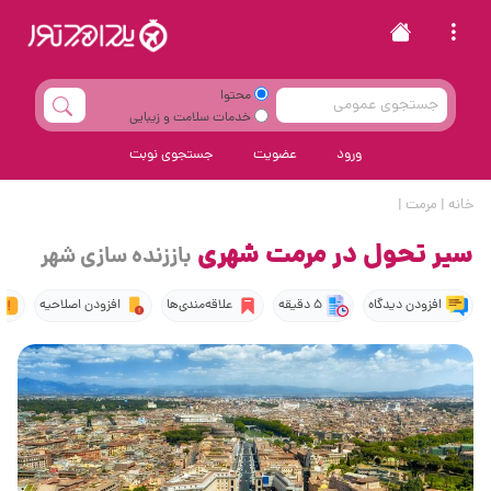
محتوا
خدمات سلامت و زیبایی
ورود
عضویت
جستجوی نوبت
خانه
|
مرمت
|
سير تحول در مرمت شهرى
باززنده سازی شهر
افزودن دیدگاه
5 دقیقه
علاقه‌مندی‌ها
افزودن اصلاحیه