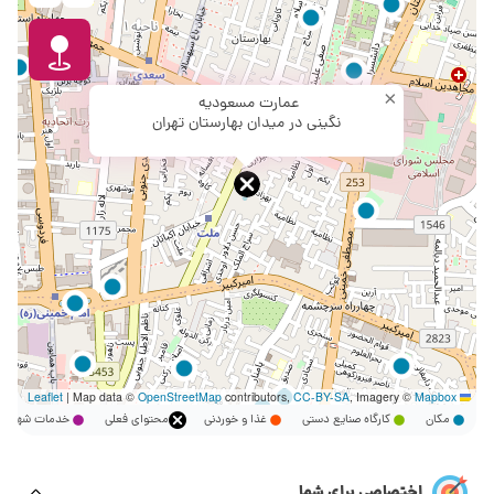
×
عمارت مسعودیه
نگینی در میدان بهارستان تهران
|
Map data ©
OpenStreetMap
contributors,
CC-BY-SA
, Imagery ©
Mapbox
Leaflet
مکان
کارگاه صنایع دستی
غذا و خوردنی
محتوای فعلی
خدمات شهر
اختصاصی برای شما