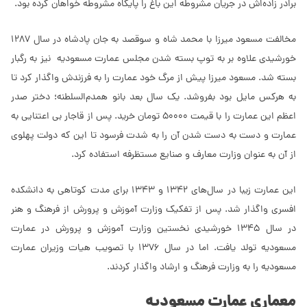
برادر زاده‌اش در جریان مشروطه این باغ را پایگاه مشروطه خواهان کرده بود.
مخالفت مسعود میرزا با محمد شاه و سوقصد به جان پادشاه در سال 1287
خورشیدی علاوه بر به توپ بسته شدن مجلس عمارت مسعودیه نیز به رگبار
بسته شد. مسعود میرزا پیش از مرگ خود عمارت را به فرزندش واگذار کرد تا
به هرکس مایل بود بفروشد. یک سال بعد بانو همدم‌السلطنه؛ دختر صدر
اعظم این عمارت را با قیمت 50000 تومان خرید. پس از قاجار بی اعتنایی به
عمارت و دست به دست شدن آن را به شدت فرسود تا این که دولت پهلوی
از آن به عنوان وزارت معارف و صنایع مستظرفه استفاده کرد.
این عمارت زیبا در سال‌های 1342 و 1343 برای مدت کوتاهی به دانشكده
افسری واگذار شد. پس از تفکیک وزارت آموزش و پرورش از فرهنگ و هنر
در سال 1345 خورشیدی نخستین وزارت آموزش و پرورش در عمارت
مسعودیه تولد یافت. اما در سال 1376 با تصویب هیات وزیران عمارت
مسعودیه را به وزارت فرهنگ و ارشاد واگذار کردند.
معماری عمارت مسعودیه