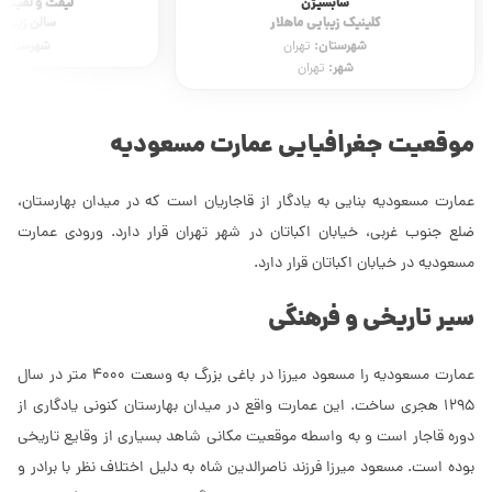
سابسیژن
لیفت و لمینت م
کلینیک زیبایی ماهلار
سالن زیبایی
شهرستان:
شهرستان:
تهران
شهر:
تهران
موقعیت جغرافیایی عمارت مسعودیه
عمارت مسعودیه بنایی به یادگار از قاجاریان است که در میدان بهارستان،
ضلع جنوب غربی، خیابان اکباتان در شهر تهران قرار دارد. ورودی عمارت
مسعودیه در خیابان اکباتان قرار دارد.
سیر تاریخی و فرهنگی
عمارت مسعودیه را مسعود میرزا در باغی بزرگ به وسعت 4000 متر در سال
1295 هجری ساخت. این عمارت واقع در میدان بهارستان کنونی یادگاری از
دوره قاجار است و به واسطه موقعیت مکانی شاهد بسیاری از وقایع تاریخی
بوده است. مسعود میرزا فرزند ناصرالدین شاه به دلیل اختلاف نظر با برادر و