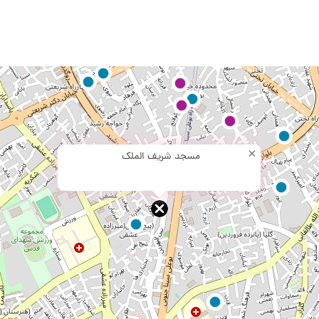
×
مسجد شریف الملک