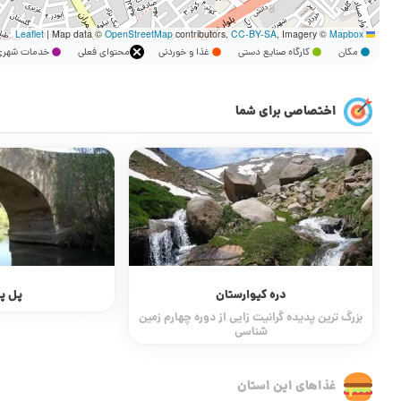
|
Map data ©
OpenStreetMap
contributors,
CC-BY-SA
, Imagery ©
Mapbox
Leaflet
مکان
کارگاه صنایع دستی
غذا و خوردنی
محتوای فعلی
خدمات شه
اختصاصی برای شما
دره کیوارستان
پل پی
بزرگ ترین پدیده گرانیت زایی از دوره چهارم زمین
شناسی
غذاهای این استان