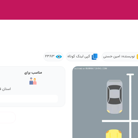
نویسنده: امین حسنی
کپی لینک کوتاه
2383
مناسب برای
استان قز