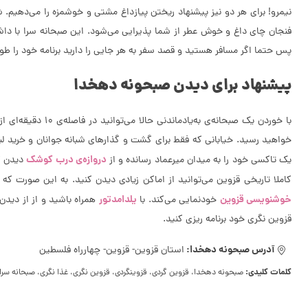
نیمرو! برای هر دو نیز پیشنهاد ریختن پیازداغ مشتی و خوشمزه را می‌دهیم. شای
فنجان چای داغ و خوش عطر از شما پذیرایی می‌شود. این صبحانه سرا با داش
پس حتما اگر مسافر هستید و قصد سفر به هر جایی را دارید برنامه خود را طو
پیشنهاد برای دیدن صبحونه دهخدا
با خوردن یک صبح
خواهید رسید. خیابانی که فقط برای گشت و گذار‌های شبانه جوانان و خرید لبا
دروازه‌ی درب کوشک
یک تاکسی خود را به میدان میرعماد رسانده و از
دیدن کنید که یکی از 2 دروازه‌ی باقی‌ما
کاملا تاریخی قزوین می‌توانید از اماکن زیادی دیدن کنید. به این صورت ک
خوشنویسی قزوین
یلدامدتور
خودنمایی می‌کند. با
همراه باشید و از از دیدن
قزوین نگری خود برنامه ریزی کنید.
آدرس صبحونه دهخدا:
استان قزوین- قزوین- چهارراه فلسطین
کلمات کلیدی:
صبحونه دهخدا، قزوین گردی، قزوینگردی، قزوین نگری، غذا نگری، صبحانه سر