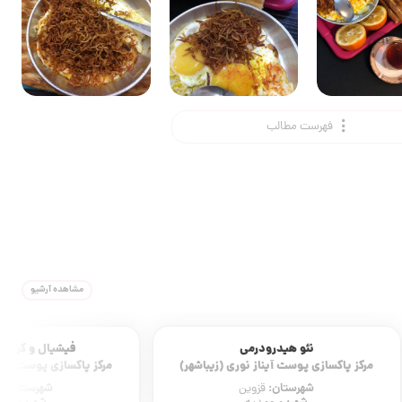
فهرست مطالب
مشاهده آرشیو
فیشیال و کربوکسی تراپی
مرکز پاکسازی پوست آیناز نوری (زیباشهر)
شهرستان:
قزوین