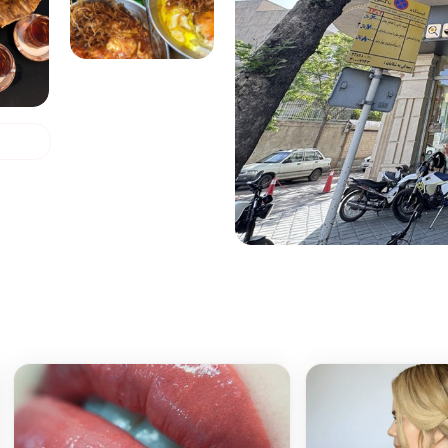
نئو هیدرودرمی
مرکز پاکسازی پوست آیناز نوری (زیباشهر)
شهرستان:
قزوین