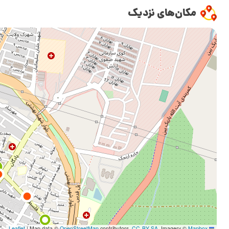
مکان‌های نزدیک
|
Map data ©
OpenStreetMap
contributors,
CC-BY-SA
, Imagery ©
Mapbox
Leaflet