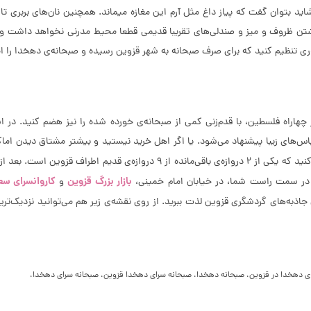
د بتوان گفت که پیاز داغ مثل آرم این مغازه میماند. همچنین نا‌ن‌های بربری تازه
تن ظروف و میز و صندلی‌های تقریبا قدیمی قطعا محیط مدرنی نخواهد داشت و بای
ری تنظیم کنید که برای صرف صبحانه به شهر قزوین رسیده و صبحانه‌ی دهخدا را ا
انه‌ی به‌یادماندنی حالا می‌توانید در فاصله‌ی 10 دقیقه‌ای از چهاراه فلسطین، با قدم‌زنی کمی از صبحانه‌ی خ
س‌های زیبا پیشنهاد می‌شود. یا اگر اهل خرید نیستید و بیشتر مشتاق دیدن اماکن
نده از 9 دروازه‌ی قدیم اطراف قزوین است. بعد از آن نیز خیابان نادری جنوبی را به سمت
بازار بزرگ قزوین
کاروانسرای سع
ه در سمت راست شما، در خیابان امام خمینی،
و
 جاذبه‌های گردشگری قزوین لذت ببرید. از روی نقشه‌ی زیر هم می‌توانید نزدیک‌تر
ای دهخدا در قزوین، صبحانه دهخدا، صبحانه سرای دهخدا قزوین، صبحانه سرای دهخدا،