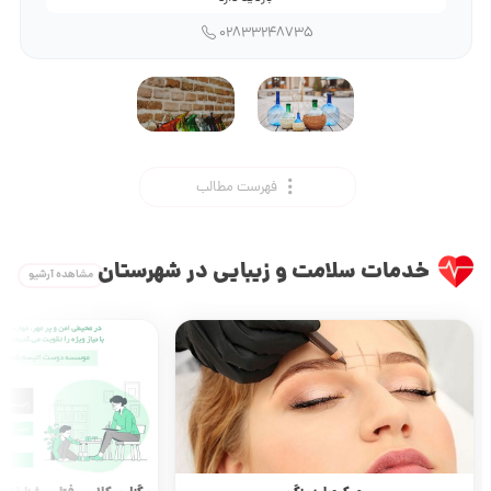
02833248735
فهرست مطالب
خدمات سلامت و زیبایی در شهرستان
مشاهده آرشیو