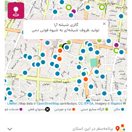
×
گالری شیشه آرا
تولید ظروف شیشه‌ای به شیوه فوتی دمی
|
Map data ©
OpenStreetMap
contributors,
CC-BY-SA
, Imagery ©
Mapbox
Leaflet
مکان
کارگاه صنایع دستی
غذا و خوردنی
محتوای فعلی
خدمات شهر
برنامه‌سفر‌ در این استان