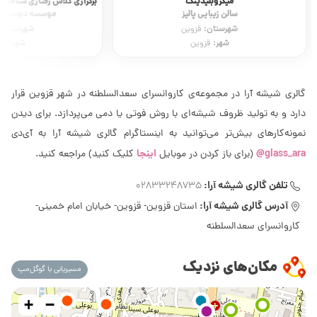
میکروبلیدینگ
برگزاری کلاس رفتاری شناختی و
سالن زیبایی پالیز
موسسه دوست ات
شهرستان:
شهرستان:
قزوین
شهر:
شهر:
قزوین
قز
گالری شیشه آرا در مجموعه‌ی کاروانسرای سعدالسلطنه در شهر قزوین قرار
دارد و به تولید ظروف شیشه‌ای با روش فوتی یا دمی می‌پردازد. برای دیدن
نمونه‌کارهای بیش‌تر می‌توانید به اینستاگرام گالری شیشه آرا به آی‌دی
glass_ara@
اینجا
(برای باز کردن در موبایل
کلیک کنید) مراجعه کنید.
تلفن گالری شیشه آرا:
02833248735
آدرس گالری شیشه آرا:
استان قزوین- قزوین- خیابان امام خمینی-
کاروانسرای سعدالسلطنه
مکان‌های نزدیک
مسیریابی با گوگل‌مپ
+
−