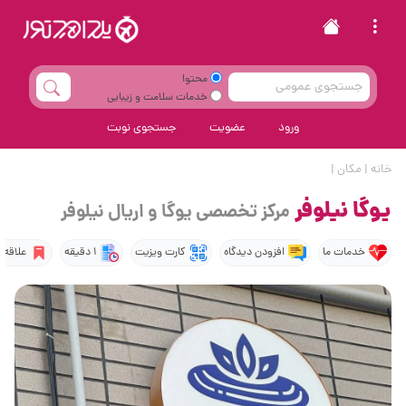
محتوا
خدمات سلامت و زیبایی
ورود
عضویت
جستجوی نوبت
خانه
|
مکان
|
یوگا نیلوفر
مرکز تخصصی یوگا و اریال نیلوفر
خدمات ما
افزودن دیدگاه
کارت ویزیت
1 دقیقه
علاقه‌م