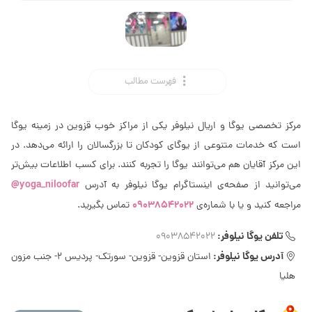
فهرست مطالب
مرکز تخصصی یوگا و اریال نیلوفر یکی از مراکز خوب قزوین در زمینه یوگا
است که خدمات متنوعی از یوگای کودکان تا بزرگسالان را ارائه می‌دهد. در
این مرکز آقایان هم می‌توانند یوگا را تجربه کنند. برای کسب اطلاعات بیش‌تر
yoga_niloofar@
می‌توانید از صفحه‌ی اینستاگرام یوگا نیلوفر به آدرس
09038542022
مراجعه کنید و یا با شماره‌ی
تماس بگیرید.
تلفن یوگا نیلوفر:
09038542022
آدرس یوگا نیلوفر:
استان قزوین- قزوین- سورتک- پردیس 2- جنب مزون
هلیا