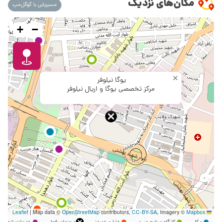
مکان‌های نزدیک
مسیریابی با گوگل‌مپ
+
−
×
یوگا نیلوفر
مرکز تخصصی یوگا و اریال نیلوفر
|
Map data ©
OpenStreetMap
contributors,
CC-BY-SA
, Imagery ©
Mapbox
Leaflet