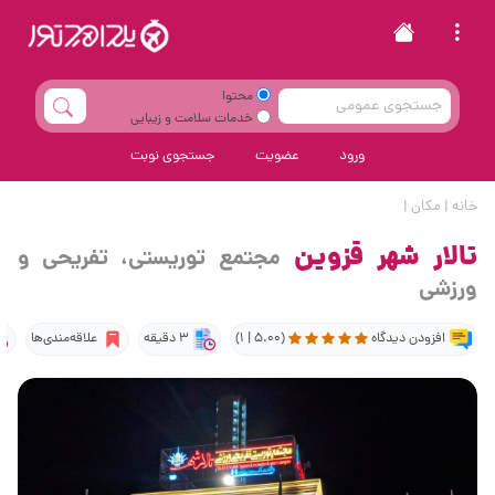
محتوا
خدمات سلامت و زیبایی
ورود
عضویت
جستجوی نوبت
خانه
|
مکان
|
تالار شهر قزوین
مجتمع توریستی، تفریحی و
ورزشی
افزودن دیدگاه
(5.00 | 1)
3 دقیقه
علاقه‌مندی‌ها