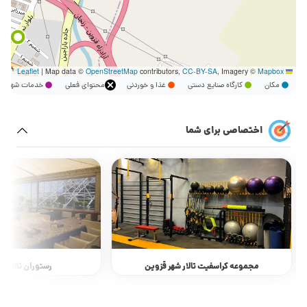
|
Map data ©
OpenStreetMap
contributors,
CC-BY-SA
, Imagery ©
Mapbox
Leaflet
مکان
کارگاه صنایع دستی
غذا و خوردنی
محتوای فعلی
خدمات شهر
اختصاصی برای شما
مجموعه کراسفیت تالار شهر قزوین
رستوران تالار ش