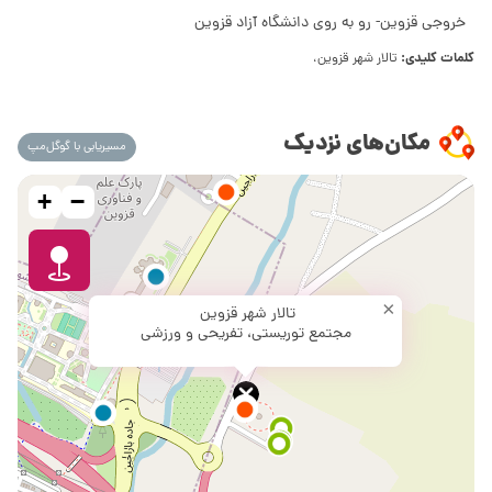
خروجی قزوین- رو به روی دانشگاه آزاد قزوین
کلمات کلیدی:
تالار شهر قزوین،
مکان‌های نزدیک
مسیریابی با گوگل‌مپ
+
−
×
تالار شهر قزوین
مجتمع توریستی، تفریحی و ورزشی