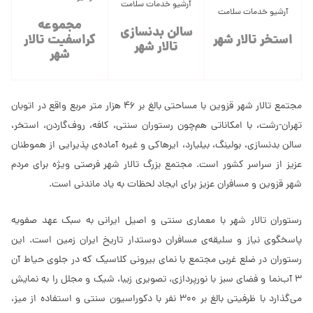
آرشیو خدمات سلامت
آرشیو خدمات سلامت
مجموعه
سالن بدنسازی
استخر تالار شهر
کراسفیت تالار
تالار شهر
شهر
مجتمع تالار شهر قزوین با مساحتی بالغ بر 46 هزار متر مربع واقع در اتوبان
تهران-رشت، با امکاناتی هم‌چون رستوران سنتی، کافه، روف‌گاردن، استخر،
سالن بدنسازی، بولینگ، بیلیارد، ایرهاکی و غیره آماده‌ی پذیرایی از هموطنان
عزیز از سراسر کشور است. مجتمع بزرگ تالار شهر فرصتی ویژه برای مردم
شهر قزوین و مسافران عزیز برای ایجاد لحظات به یاد ماندنی است.
رستوران تالار شهر با معماری سنتی و اصیل ایرانی به سبک عهد صفویه
پاسخگوی نیاز و سلیقه‌ی مسافران دوستدار تاریخ ایران زمین است. این
رستوران در ضلع غربی مجتمع با نمای بیرونی کلاسیک که در جلوی حیاط آن
3 آب‌نما و فضای سبز با نورپردازی، تصویری زیبا، شیک و مجلل را به نمایش
می‌گذارد با ظرفیتی بالغ بر 300 نفر با دکوراسیون سنتی و استفاده از میز،