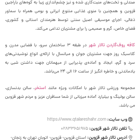
صندلی و تخت‌های منبت‌کاری شده و نیز چشم‌اندازی زیبا به کوه‌های باراجین
قزوین و همچنین با منوی غذایی متنوع ایرانی و بومی همراه با سماور
ذغالی، اجرای موسیقی اصیل سنتی توسط هنرمندان استانی و کشوری،
فضای خاص، گرم و صمیمی را برای مشتریان تداعی می‌کند.
کافه روف‌گاردن تالار شهر
در طبقه 3 ساختمان سرو، با فضایی مدرن و
کلاسیک روز جهت مشتریان جوان و میانسال با ارائه‌ی انواع نوشیدنی‌های
سرد و گرم، ایجاد و آماده‌ی پذیرایی از میهمانان جهت داشتن شبی به
یادماندنی و خاطره انگیز از ساعت 16 الی 24 می‌باشد.
استخر
مجموعه ورزشی تالار شهر با امکانات ویژه مانند
، سالن بدنسازی،
سالن بولینگ و بیلیارد آماده میزبانی از شما مسافران عزیز و مردم شهر قزوین
می باشد.
وب سایت:
https://www.qtalareshahr.com
تلفن تالار شهر قزوین:
02833651975
آدرس تالار شهر قزوین:
استان قزوین- قزوین- اتوبان تهران به زنجان-