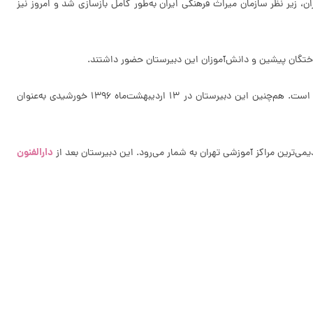
ن تهران، زیر نظر سازمان میراث فرهنگی ایران به‌طور کامل بازسازی شد و امروز نیز
دبیرستان پسرانه فیروز بهرام که به‌جامانده از دوران پهلوی اول است در تاریخ 26 آبان 1378 با شماره‌ی ثبت 2494، در فهرست آثار ملی ایران به ثبت رسیده است. هم‌چنین این دبیرستان در 13 اردیبهشت‌ماه 1396 خورشیدی به‌عنوان
دارالفنون
 قدیمی‌ترین مراکز آموزشی تهران به شمار می‌رود. این دبیرستان بعد از