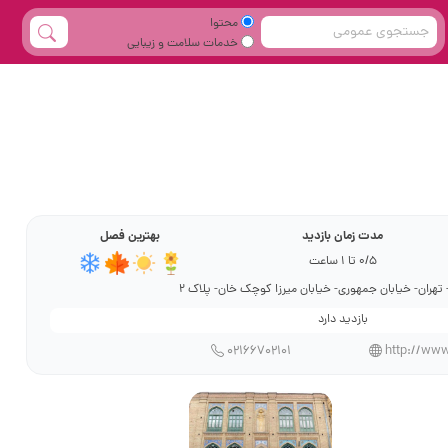
محتوا
خدمات سلامت و زیبایی
مدت زمان بازدید
بهترین فصل
0/5 تا 1 ساعت
 تهران- خیابان جمهوری- خیابان میرزا کوچک خان- پلاک 2
بازدید دارد
02166702101
http://www