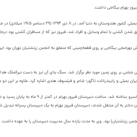
یروز بهرام بیکاجی داشت.
فیروز بهرام در آغاز شهریور 1274 خ
با تمام وسایل و افراد شد. فیروز نیز که از مسافران کشتی بود درحالی‌که حدود 20 سال بیشتر 
ال از مرگ فیروز می‌گذشت، پدرش بهرامجی بیکاجی بر روی قطعه‌زمینی که متعلق به انجمن زرتشتیان 
ن فیروز بهرام در 18 اردیبهشت 1311 خورشیدی با برپایی جشنی بر روی زمین مورد نظر برگزار شد. سنگ بنای آن
ن بمبئی و رابیندرانات تاگور؛ شاعر و فیلسوف هندی اشاره کرد. علاوه بر این دو چ
ن دختر به آن منتقل شدند، دبیرستان فیروز بهرام به یک دبیرستان پسرانه تبدیل ش