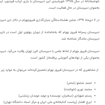
خوشبختانه در سال 1375 خورشیدی این دبیرستان با یاری ا
به‌عنوان دبیرستان در حال فعالیت است.
در 7 دی‌ماه 1391، جشن هشتادسالگی بنیان‌گذاری فیروزبهرام در تالار این دبیرستان برگزار شد. در این جشن تعداد زیادی از مدیران، استادها، کارمندان، دانش‌آموختگان پیشین و دانش‌آموزان این دبیرستان حضور داشتند.
دبیرستان ماندگار شناخته شد.
دبیرستان فیروز بهرام از لحاظ علمی با دبیرستان البرز تهران رقابت می‌کرد. دبیر
به‌عنوان یکی از نهادهای آموزشی پرافتخار کشور است.
از مشاهیری که در دبیرستان فیروز بهرام تحصیل‌کرده‌اند می‌توان به موارد زیر ا
احمد شاملو (شاعر)
محمد نوری (خواننده)
رستم شهزادی (سخنران، نویسنده و موبد موبدان زرتشتی)
ایرج افشار (ریاست کتابخانه‌ی ملی ایران و مرکز اسناد دانشگاه تهران)