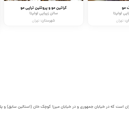
وتئین تراپی مو
تزریق ژل، مزوژل، فیلر، بادی فیلر و بوتاکس
یی لولیتا
کلینیک زیبایی ماهلار
ن:
شهرستان:
تهران
تهران
شهر:
تهران
 در خیابان میرزا کوچک خان (استالین سابق) و پلاک 2 قرار دارد. این دبیرستان در منطقه‌ی 12 تهران جای خوش کرده 