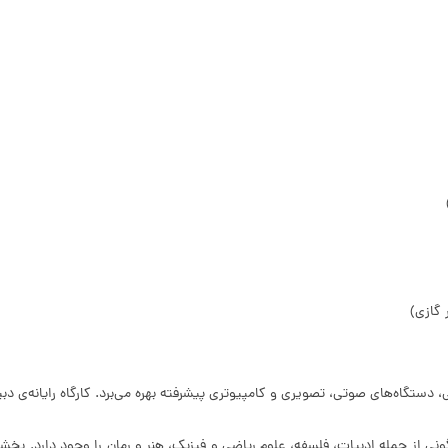
تی، تصویری و کامپیوتری پیشرفته بهره می‌برد. کارگاه رایانه‌ی دبیرستان در سال 1392 خورشیدی بازسا
 حدود 2500 جلد کتاب با موضوعات گوناگونی از جمله ادبیات، فلسفه، علوم ریاضی و فیزیک، هنر و رمان