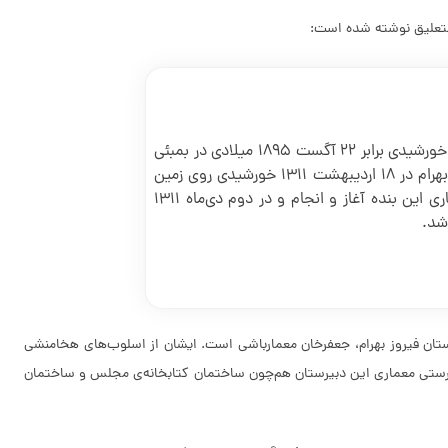
این دبیرستان که از دهش رادمنش بهرام‌جی بیکاجی به یادگارِ فرزند روانشادش فیروز که در آغاز شهریور 1274 خورشیدی برابر 22 آگست 1895 میلادی در بمبئی
زاییده شده و در هشتم دی‌ماه 1294 برابر با 29 دسامبر 1915 جهان را بدرود گفته است، بنام دبیرستان فیروز بهرام در 18 اردیبهشت 1311 خورشیدی روی زمین
انجمن زرتشتیان پایه گذارده شده و به سرپرستی نیک‌اندیش اردشیر کیامنش ساخته و به رهنمونی و دستیاری این بنده آغاز و انجام و در دوم دی‌ماه 1311
شد.
یرستان فیروز بهرام، جعفرخان معمارباشی است. ایشان از اسلوب‌های هخامنشی
رپرستی معماری این دبیرستان هم‌چون ساختمان کتابخانه‌ی مجلس و ساختمان