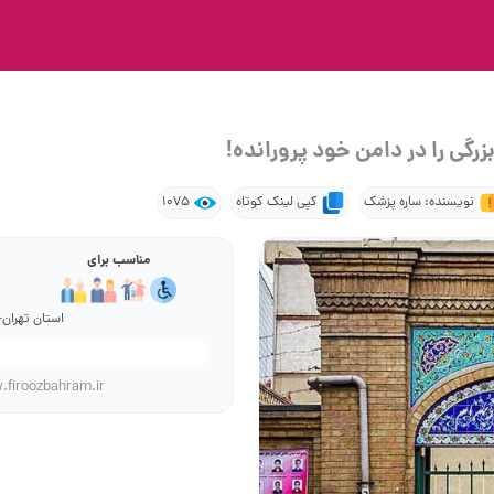
رگی را در دامن خود پرورانده!
نویسنده: ساره پزشک
کپی لینک کوتاه
1075
مناسب برای
استان تهران-
.firoozbahram.ir