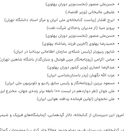
حسن‌علی منصور (نخست‌وزیر دوران پهلوی)
علینقی عالیخانی (وزیر اقتصاد)
ایرج افشار (ریاست کتابخانه‌ی ملی ایران و مرکز اسناد دانشگاه تهران)
پرویز مینا (از مدیران رده‌بالای شرکت نفت)
حسن‌علی منصور (نخست‌وزیر دوران پهلوی)
حمیدرضا پهلوی (آخرین فرزند رضاشاه پهلوی)
شاپور ریپورتر (رئیس شبکه‌ی سازمان اطلاعاتی بریتانیا در ایران)
عباس اکرامی (روزنامه‌نگار مربی فوتبال و بنیان‌گذار باشگاه شاهین تهران)
عبدالرضا انصاری (وزیر کشور دوران پهلوی)
عزت الله نگهبان (پدر باستان‌شناسی ایران)
مسعود برزین (روزنامه‌نگار و رئیس سابق رادیو و تلویزیون ملی ایران)
علی جوان (نفر دوازدهم در لیست 100 نابغه برتر زنده‌ی جهان، مخترع لیزر گازی)
علی نخجوان (اولین فرمانده پدافند هوایی ایران)
امروز این دبیرستان از کتابخانه، تالار گردهمایی، آزمایشگاه‌های فیزیک و شیمی، دستگاه‌های صو
در کتابخانه‌ی دبیرستان فیروز بهرام