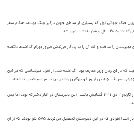
ورشیدی (22 آگست 1895 میلادی) در شهر بمبئی کشور هندوستان به دنیا آمد. در 8 دی 1294 (29 دسامبر 1915 میلادی) در جریان جنگ جهانی اول که بسیاری از مناطق جهان درگیر جنگ بودند، هنگام سفر
نداشت غرق شد.
تهران بود این دبیرستان را ساخت و نام آن را به یادگار فرزندش فیروز بهرام گذاشت. ناگفته
 نیز به دست نیرالملک هدایت که در آن زمان وزیر معارف بود، گذاشته شد. از افراد سرشناسی که در این
هره‌ی معروف، چند تن از وزرا و بزرگان زرتشتی نیز در مراسم حضور داشتند.
ساختمان این دبیرستان با سرپرستی اردشیر کیامنش و با کمک‌های ارباب کیخسرو ساخته شد. ساخت دبیرستان فیروز بهرام در کمتر از 9 ماه به پایان رسید و در تاریخ 2 دی 1311 گشایش یافت. این دبیرستان در آغاز دخترانه بود، اما پس
د.
نخستین مدیر این دبیرستان، شخصی به نام سهراب سفرنگ (یکی از اعضای انجمن زرتشتیان) بود. وی به مدت یازده سال مدیریت دبیرستان را به عهده داشت. در ابتدا افرادی که در این دبیرستان تحصیل می‌کردند 575 نفر بودند که از آن