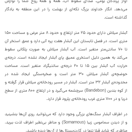
آواز پرندگان بومی، صدای سقوط آب، همه و همه روح شما را نوازش
می‌دهد. انگار خداوند بزرگ تکه‌ای از بهشت را در این منطقه به یادگار
گذاشته است.
آبشار میلاش دارای حدود 25 متر ارتفاع و حدود 8 متر عرض و مساحت 150
متری است. در فصل تابستان این آبشار هفت پره آبی دارد و عمق استخر آن
تا 70 سانتی‌متر متغیر است. آب آبشار میلاش به صورت پلکانی سقوط
می‌کند به همین دلیل استخری عمیق پای آبشار ایجاد نشده است. درجه‌ی
حرارت آب آبشار بین 15 تا 20 درجه‌ی سانتیگراد متغیر است. مساحت
حوضچه‌ی آبشار میلاش 30 متر است و صخره‌سنگی ایجاد شده در
محدوده‌ی آبشار 32 متر است. آبشار در مسیر رودخانه‌ی میلاش قرار گرفته و
از کوه بندبن (Bandebon) سرچشمه می‌گیرد و در ارتفاع 800 متری از سطح
دریا و در 700 متری غرب رودخانه‌ی پلرود قرار دارد.
در اطراف آبشار سنگ‌های بزرگی وجود دارد که می‌توانید روی آن‌ها بنشینید
و از دیدن سماموس زیبا (Somamous) و مناظر بی‌نظیر اطراف لذت ببرید.
مناظری که شاید قبلا تنها در کارت‌پستال‌ها از آن‌ها دیده باشید.