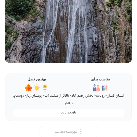
مناسب برای
بهترین فصل
استان گیلان- رودسر- بخش رحیم آباد- بالاتر از سفید آب- روستای زیاز- روستای
میلاش
بازدید دارد
فهرست مطالب