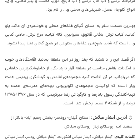
مرکبات، ترشی و آب انار، ترشی و آب نارنج، دوغ، ماست و پنیر محلی، چای،
انواع کلوچه، عسل، شیرینی‌های محلی و... را نام برد.
بهترین قسمت سفر به استان گیلان غذاهای محلی و خوشمزه‌ی آن مانند پلو
کباب، کباب ترش، باقالی قاتوق، سیرابیج، کاله کباب، مرغ ترش، ماهی کبابی
و... است که شاید هم‌چنین غذاهای متنوعی در هیچ کجای دنیا پیدا نشود.
اگر قصد این را داشتید که چند روز در این منطقه بمانید اقامتگاه‌های خوب
با امکانات رفاهی مناسب در منطقه قرار دارد. یکی از خاطره‌انگیزترین جاهایی
که می‌توانید در آن اقامت کنید مجموعه‌ی اقامتی و گردشگری پردیس همت
زیاز است که لوکیشن مجموعه­‌ی تلویزیونی بچه‌های مدرسه‌ی همت به
تهیه‌کنندگی رسول بابارضا و کارگردانی رضا میرکریمی که در سال 1376-1375
تولید و از شبکه 2 سیما پخش شد، است.
استان گیلان- رودسر- بخش رحیم آباد- بالاتر از
آدرس آبشار میلاش:
سفید آب- روستای زیاز- روستای میلاش
کلمات کلیدی:
آبشار میلاش، آبشار میلاش اشکورات، آبشار میلاش رودسر، آبشار میلاش