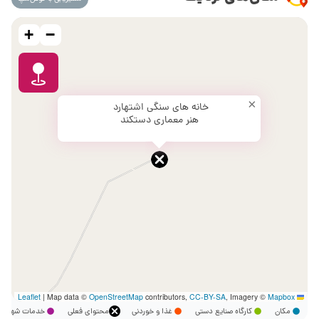
+
−
×
خانه های سنگی اشتهارد
هنر معماری دستکند
|
Map data ©
OpenStreetMap
contributors,
CC-BY-SA
, Imagery ©
Mapbox
Leaflet
مکان
کارگاه صنایع دستی
غذا و خوردنی
محتوای فعلی
خدمات شهر