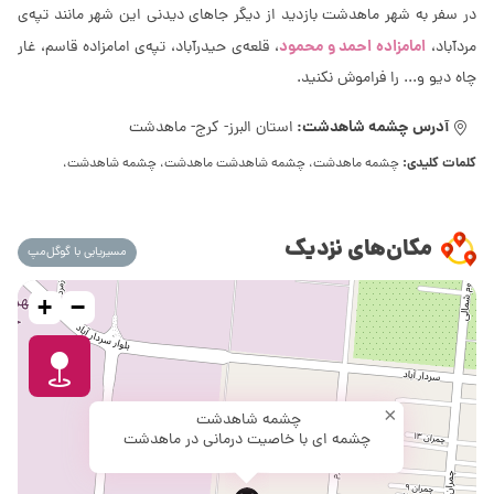
در سفر به شهر ماهدشت بازدید از دیگر جاهای دیدنی این شهر مانند تپه‌ی
امامزاده احمد و محمود
مردآباد،
، قلعه‌ی حیدرآباد، تپه‌ی امامزاده قاسم، غار
چاه دیو و... را فراموش نکنید.
آدرس چشمه شاهدشت:
استان البرز- کرج- ماهدشت
کلمات کلیدی:
چشمه ماهدشت، چشمه شاهدشت ماهدشت، چشمه شاهدشت،
مکان‌های نزدیک
مسیریابی با گوگل‌مپ
+
−
×
چشمه شاهدشت
چشمه ای با خاصیت درمانی در ماهدشت