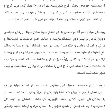
از دهستان حومه‌ی بخش کرج شهرستان تهران در 20 هزار گزیِ غرب کرج و
محصولش غلات، بنشن، صیفی، چغندر قند و شغل مردمش زراعت و کاخ
مادر شاه و دو تپه‌ی باستانی و سه امامزاده در این شهر واقع شده است.
روستای مردآباد در قدیم متعلق به ابوالفتح میرزا سالارالدوله از رجال سیاسی
دوران قاجار و پسر دوم مظفرالدین‌شاه و سابقا جزو خالصجات (زمین‌ها و
مراتع و املاک دولتی و حکومتی) بود. در زمان رضاشاه این روستا به تملک
تاج‌الملوک آیرملو؛ همسر دوم رضاشاه درآمد. با نیروی سربازان در این روستا
آبادانی انجام شد و کاخی بزرگ نیز در این منطقه ساخته شده و مردآباد،
شاهدشت نامیده شد. این کاخ امروزه ساختمان شهرداری ماهدشت و پارک
شهر ماهدشت است.
ماهدشت از موقعیت جغرافیایی مطلوبی نیز برخوردار است. قرارگیری در
مسیر اصلی ترانزیت تهران-کرج-اشتهارد یکی از ویژگی‌های ماهدشت است و
به بخش‌های غربی کشور مانند قزوین، کرمانشاه، همدان و کردستان
دسترسی دارد. هم‌چنین از طریق شهریار به استان مرکزی ارتباط دارد. نزدیکی