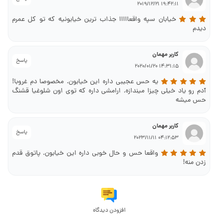
19:42:11 2019/12/21
خیابان سپه واقعااااا جذاب ترین خیابونیه که تو کل عمرم
دیدم
کاربر مهمان
پاسخ
14:31:15 2020/01/20
یه حس عجیبی داره این خیابون. مخصوصا دم غروبا!
آدم رو یاد خیلی چیزا میندازه. ارامشی داره که توی اون شلوغیا قشنگ
حس میشه
کاربر مهمان
پاسخ
04:12:53 2023/11/11
واقعا حس و حال خوبی داره این خیابون. پاتوق قدم
زدن منه!
افزودن دیدگاه