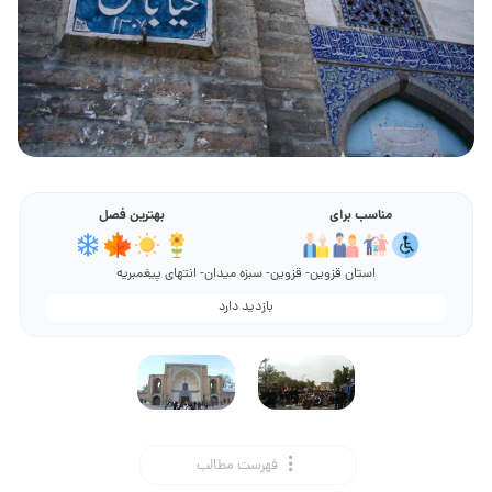
مناسب برای
بهترین فصل
استان قزوین- قزوین- سبزه میدان- انتهای پیغمبریه
بازدید دارد
فهرست مطالب