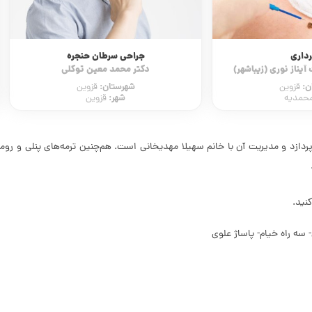
رداری
جراحی سرطان حنجره
یناز نوری (زیباشهر)
دکتر محمد معین توکلی
ن:
شهرستان:
قزوین
قزوین
شهر:
حمدیه
قزوین
پردازد و مدیریت آن با خانم سهیلا مهدیخانی است. هم‌چنین ترمه‌های پنلی و رومی
نید.
 سه راه خیام- پاساژ علوی