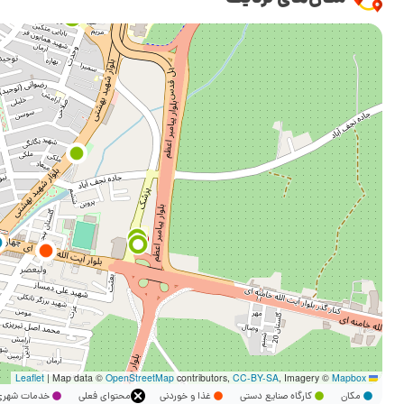
|
Map data ©
OpenStreetMap
contributors,
CC-BY-SA
, Imagery ©
Mapbox
Leaflet
مکان
کارگاه صنایع دستی
غذا و خوردنی
محتوای فعلی
خدمات شه