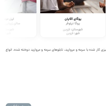
یوگای آقایان
لیزر موهای 
یوگا نیلوفر
سالن زیبایی ار
شهرستان:
شهرستان:
قزوین
ق
شهر:
شهر:
قزوین
قزوی
زی کار شده با سرمه و مروارید، تابلوهای سرمه و مروارید دوخته شده، انواع