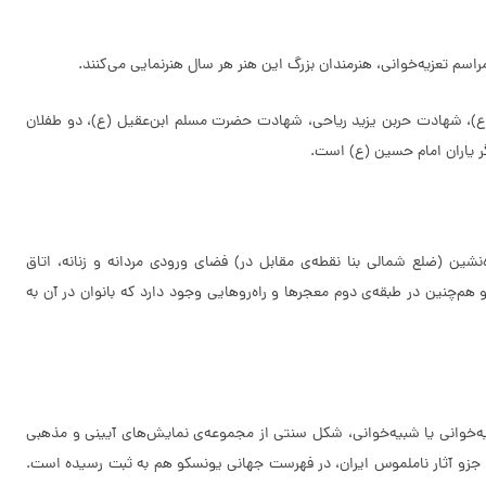
راسم تعزیه‌خوانی، هنرمندان بزرگ این هنر هر سال هنرنمایی می‌کنند.
 حضرت حمزه سیدالشهدا (ع)، شهادت حربن یزید ریاحی، شهادت حضرت مسلم ابن‌عقیل (ع)، دو طفلان
یاران امام حسین (ع) است.
بقه است. طبقه‌ی همکف یا اول، دارای 10 حجره مخصوص عزاداران است. شاه‌نشین (ضلع شمالی بنا نقطه‌ی مقابل در) فضای ورودی مردانه و زنانه، اتاق
هم‌چنین در طبقه‌ی دوم معجر‌ها و راه‌رو‌هایی وجود دارد که بانوان در آن به
ه‌خوانی یا شبیه‌خوانی، شکل سنتی از مجموعه‌ی نمایش‌های آیینی و مذهبی
است که بر اساس رویدادهای تاریخی و حماسی واقعه‌ی کربلا و شهادت امام حسین (ع) و همراهانش طراحی و اجرا می‌شود. این میراث ارزشمند در سال 2010 جزو آثار ناملموس ایران، در فهرست جهانی یونسکو هم به ثبت رسیده است.