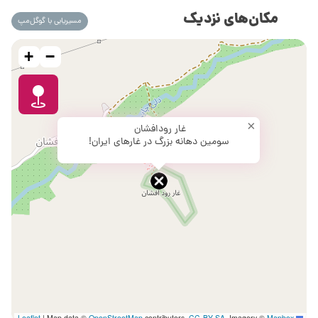
مکان‌های نزدیک
مسیریابی با گوگل‌مپ
+
−
×
غار رودافشان
سومین دهانه بزرگ در غارهای ایران!
|
Map data ©
OpenStreetMap
contributors,
CC-BY-SA
, Imagery ©
Mapbox
Leaflet