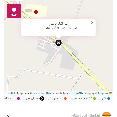
×
آب انبار ناسار
آب انبار دو بادگیره قاجاری
|
Map data ©
OpenStreetMap
contributors,
CC-BY-SA
, Imagery ©
Mapbox
Leaflet
مکان
کارگاه صنایع دستی
غذا و خوردنی
محتوای فعلی
خدمات شهر
غذاهای این استان