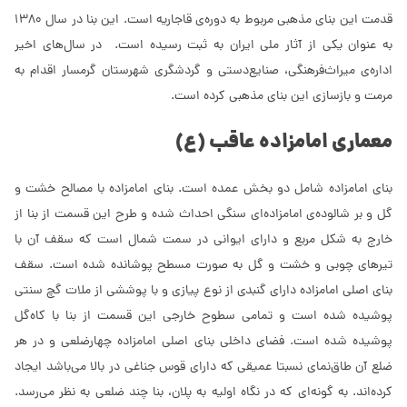
قدمت این بنای مذهبی مربوط به دوره‌ی قاجاریه است. این بنا در سال 1380
به عنوان یکی از آثار ملی ایران به ثبت رسیده است. در سال‌های اخیر
اداره‌ی میراث‌فرهنگی، صنایع‌دستی و گردشگری شهرستان گرمسار اقدام به
مرمت و بازسازی این بنای مذهبی کرده است.
معماری امامزاده عاقب (ع)
بنای امامزاده شامل دو بخش عمده است. بنای امامزاده با مصالح خشت و
گل و بر شالوده‌ی امامزاده‌ای سنگی احداث شده و طرح این قسمت از بنا از
خارج به شکل مربع و دارای ایوانی در سمت شمال است که سقف آن با
تیرهای چوبی و خشت و گل به صورت مسطح پوشانده شده است. سقف
بنای اصلی امامزاده دارای گنبدی از نوع پیازی و با پوششی از ملات گچ سنتی
پوشیده شده است و تمامی سطوح خارجی این قسمت از بنا با کاه‌گل
پوشیده شده است. فضاى داخلى بناى اصلى امامزاده چهارضلعى و در هر
ضلع آن طاق‌نماى نسبتا عمیقى که داراى قوس جناغى در بالا مى‏‌باشد ایجاد
کرده‏‌اند. به گونه‏‌اى که در نگاه اولیه به پلان، بنا چند ضلعى به نظر مى‏‌رسد.