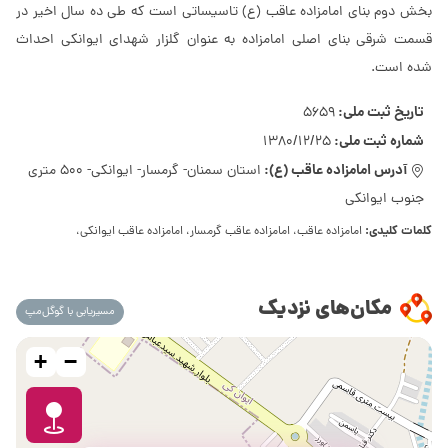
بخش دوم بناى امامزاده عاقب (ع) تاسیساتى است که طى ده سال اخیر در
قسمت شرقى بناى اصلى امامزاده به عنوان گلزار شهداى ایوانکى احداث
شده است.
تاریخ ثبت ملی:
5659
شماره ثبت ملی:
1380/12/25
آدرس امامزاده عاقب (ع):
استان سمنان- گرمسار- ایوانکی- 500 متری
جنوب ایوانکی
کلمات کلیدی:
امامزاده عاقب، امامزاده عاقب گرمسار، امامزاده عاقب ایوانکی،
مکان‌های نزدیک
مسیریابی با گوگل‌مپ
+
−