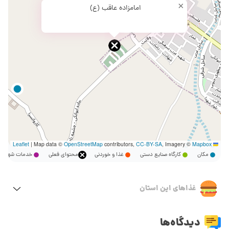
×
امامزاده عاقب (ع)
|
Map data ©
OpenStreetMap
contributors,
CC-BY-SA
, Imagery ©
Mapbox
Leaflet
مکان
کارگاه صنایع دستی
غذا و خوردنی
محتوای فعلی
خدمات شهر
غذاهای این استان
دیدگاه‌ها