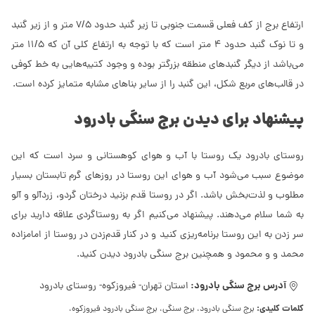
ارتفاع برج از کف فعلی قسمت جنوبی تا زیر گنبد حدود 7/5 متر و از زیر گنبد
و تا نوک گنبد حدود 4 متر است که با توجه به ارتفاع کلی آن که 11/5 متر
می‌باشد از دیگر گنبد‌های منطقه بزرگتر بوده و وجود کتیبه‌هایی به خط کوفی
در قالب‌های مربع شکل، این گنبد را از سایر بناهای مشابه متمایز کرده است.
پیشنهاد برای دیدن برج سنگی بادرود
روستای بادرود یک روستا با آب و هوای کوهستانی و سرد است که این
موضوع سبب می‌شود آب و هوای این روستا در روزهای گرم تابستان بسیار
مطلوب و لذت‌بخش باشد. اگر در روستا قدم بزنید درختان گردو، زردآلو و آلو
به شما سلام می‌دهند. پیشنهاد می‌کنیم اگر به روستاگردی علاقه دارید برای
سر زدن به این روستا برنامه‌ریزی کنید و در کنار قدم‌زدن در روستا از امامزاده
محمد و و محمود و همچنین برج سنگی بادرود دیدن کنید.
آدرس برج سنگی بادرود:
استان تهران- فیروزکوه- روستای بادرود
کلمات کلیدی:
برج سنگی بادرود، برج سنگی، برج سنگی بادرود فیروزکوه،