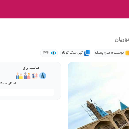
وریان
نویسنده: ساره پزشک
کپی لینک کوتاه
1473
مناسب برای
استان سمنان