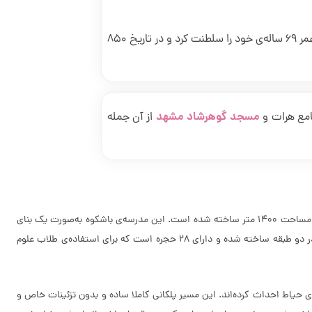
او برخلاف پدرش؛ تیمور، آرامش‌طلب بود و به عمران و آبادانی علاقه‌ی بسیار داشت. شاهرخ میرزا 43 سال از عمر 69 ساله‌ی خود را سلطنت کرد و در تاریخ 850
مسجد گوهرشاد مشهد
امع هرات و
از آن جمله
مدرسه‌ی شاهرخیه در ضلع جنوب شرقی مسجد بایزید بسطامی و در فاصله‌ی چند متری از آن قرار گرفته است. مدرسه‌ی شاهرخیه با پلانی استاندارد در زمینی به مساحت 1400 متر ساخته شده است. این مدرسه‌ی باشکوه به‌صورت یک بنای
دو ایوانی است که ایوان‌ها در اضلاع شمالی و جنوبی آن واقع شده‌اند. حیاط مدرسه مستطیلی به طول 19/5 متر و عرض 18/5 متر هست. مدرسه‌ی شاهرخیه در دو طبقه ساخته شده و دارای 28 حجره است که براى استفاده‌ی طلاب علوم
ی حیاط احداث کرده‌اند. این مسیر پلکانی کاملا ساده و بدون تزئینات خاص و