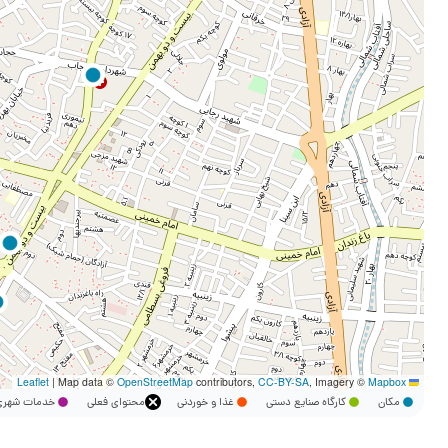
|
Map data ©
OpenStreetMap
contributors,
CC-BY-SA
, Imagery ©
Mapbox
Leaflet
مکان
کارگاه صنایع دستی
غذا و خوردنی
محتوای فعلی
خدمات شه