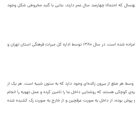
کهنسال که احتمالا چهارصد سال عمر دارند، بنایی با گنبد مخروطی شکل وجود
گفته می‌شود قدمت این امامزاده به 800 تا 900 سال می‌رسد. اطراف امامزاده حمزه (ع) آرامستان اهالی روستای مبارک آباد است و همین موضوع باعث رونق امامزاده شده است. در سال 1380 توسط اداره کل میراث فرهنگی استان تهران و
قرار گرفته است. مصالح آن از سنگ لاشه، سنگ‌‌های کف رودخانه‌‌ای و ملات گچ و ساروج می‌باشد. این بنا دارای 8 ضلع بوده و وسط هر ضلع از بیرون زائده‌ای وجود دارد که به ستون شبیه است. هر یک از
ه‌ی کوچکی هستند که روشنایی داخل بنا را تامین کرده و عمل تهویه را انجام
خشیده است. گنبد بنا از نوع دو پوش بوده، از داخل به صورت عرقچین و از خارج به صورت رک کشیده شده