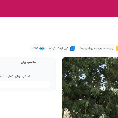
نویسنده: ریحانه بهرامی زاده
کپی لینک کوتاه
1275
مناسب برای
استان تهران- دماوند-آبعلی- رودهن- روست