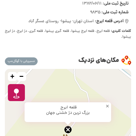
تاریخ ثبت ملی:
1382/06/11
شماره ثبت ملی:
9835
آدرس قلعه ایرج:
استان تهران- پیشوا- روستای عسگر آباد
کلمات کلیدی:
قلعه ایرج، قلعه ایرج پیشوا، قلعه گبری پیشوا، قلعه گبری، دژ ایرج، دژ ایرج
پیشوا،
مکان‌های نزدیک
مسیریابی با گوگل‌مپ
+
−
×
قلعه ایرج
بزرگ ترین دژ خشتی جهان