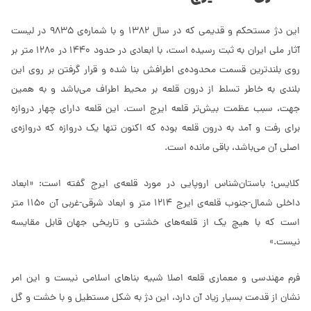
این دژ مستحکم و قدیمی که در سال 1382 و با شماره‌ی 9835 در لیست
آثار ملی ایران به ثبت رسیده است، با ابعادی در حدود 1440 در 1280 متر بر
روی بلندترین قسمت محدوده‌ی اطرافش بنا شده و قرار گرفتن بر روی این
بلندی به خاطر تسلط از درون قلعه بر محیط اطراف می‌باشد و به همین
جهت، سبب عظمت بیش‌تر قلعه ایرج است. این قلعه دارای چهار دروازه
برای رفت و آمد به درون قلعه بوده که اکنون تنها یک دروازه که دروازه‌ی
اصلی آن می‌باشد،‌ باقی مانده است.
کلایس؛ باستان‌شناس اروپایی در مورد قلعه‌ی ایرج گفته است: «ابعاد
داخلی شمال-جنوب قلعه‌ی ایرج 1214 متر و ابعاد شرقی-غربی آن 1150 متر
است که با هیچ یک از قلعه‌های خشتی و تاریخی جهان قابل مقایسه
نیست.»
فرم مهندسی و معماری قلعه اصلا شبیه بناهای اسلامی نیست و این امر
نشان از قدمت بسیار زیاد آن دارد، این دژ به شکل مستطیل و با خشت و گل