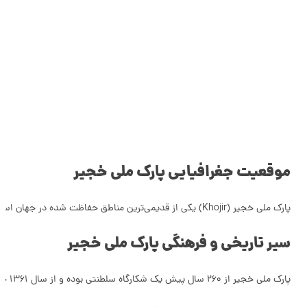
موقعیت جغرافیایی پارک ملی خجیر
پارک ملی خجیر (Khojir) یکی از قدیمی‌ترین مناطق حفاظت شده در جهان است که با وسعت بیش از 10 هزار هکتار، در فاصله‌ی 25 کیلومتری شرق تهران قرار دارد و هم‌چنین در نزدیکی پارک سرخه‌حصار قرار گرفته است. پارک ملی خجیر منطقه‌ای کوهستانی با دامنه‌ی ارتفاعی 1300 تا 2100 متر و بخشی از جاجرود است. این پارک با فاصله‌ای که از شهر تهران دارد فضایی سالم‌تر برای جانوران و گیاهان به ارمغان می‌آورد و زیستگاه انواع پرندگان و پستاندارن مانند آهو، پلنگ، قوچ، میش، کفتار،‌ روباه قرمز، شغال، گورکن، گربه‌ی وحشی و... می‌باشد. این منطقه دارای پوشش گیاهان دارویی و صنعتی مانند بادام کوهی،پیاز صوری، ارس، داغداغان، چنار،‌ سپیدار،‌ پده، ‌بید، زالزالک تبریزی، ‌افرا، زبان گنجشک، ‌عرعر، اقاقیا،‌ کاج،‌ تنگرس،‌ تمشک،‌ گز،‌ شیشعان، روناس،‌ زرشک، ‌سوفورا و... است. تفریحات پارک جنگلی خجیر شامل کوهنوردی، جنگل‌نوردی، پیاده‌روی، آب‌تنی، کمپینگ، پرنده‌نگری و عکاسی می‌باشد. پارک ملی خجیر پوشیده از تپه‌های ماهور و دشت‌ها و تعداد زیادی چشمه و رودخانه است که سرچشمه‌اش آب‌های رشته‌کوه البرز است.
سیر تاریخی و فرهنگی پارک ملی خجیر
پارک ملی خجیر از 260 سال پیش یک شکارگاه سلطنتی بوده و از سال 1361 خورشیدی به عنوان پارک ملی ثبت شده است.