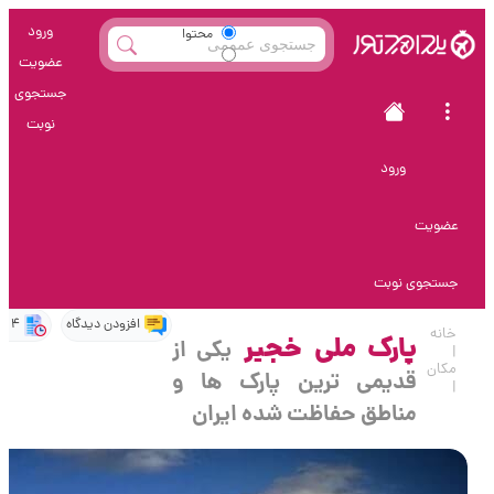
ورود
محتوا
عضویت
خدمات
جستجوی
سلامت و
نوبت
زیبایی
ورود
عضویت
جستجوی نوبت
افزودن دیدگاه
4 دقیقه
خانه
پارک ملی خجیر
یکی از
|
مکان
قدیمی ترین پارک ها و
|
مناطق حفاظت شده ایران