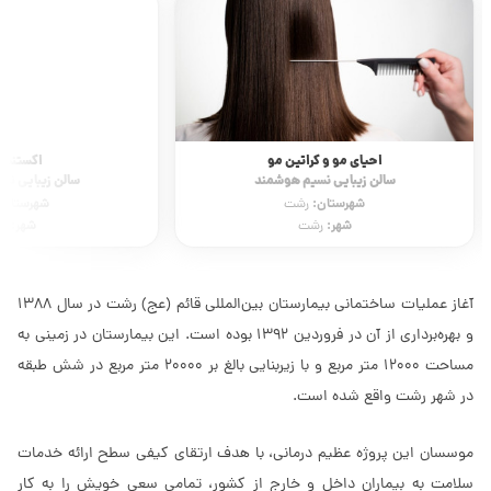
احیای مو و کراتین مو
اکستنشن
سالن زیبایی نسیم هوشمند
سالن زیبایی ن
شهرستان:
شهرستان:
رشت
شهر:
شهر:
رشت
ر
آغاز عملیات ساختمانی بیمارستان بین‌المللی قائم (عج) رشت در سال 1388
و بهره‌برداری از آن در فروردین 1392 بوده است. این بیمارستان در زمینی به
مساحت 12000 متر مربع و با زیربنایی بالغ بر 20000 متر مربع در شش طبقه
در شهر رشت واقع شده است.
موسسان این پروژه عظیم درمانی، با هدف ارتقای کیفی سطح ارائه خدمات
سلامت به بیماران داخل و خارج از کشور، تمامی سعی خویش را به کار