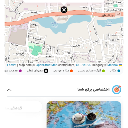
|
Map data ©
OpenStreetMap
contributors,
CC-BY-SA
, Imagery ©
Mapbox
Leaflet
مکان
کارگاه صنایع دستی
غذا و خوردنی
محتوای فعلی
خدمات شهر
اختصاصی برای شما