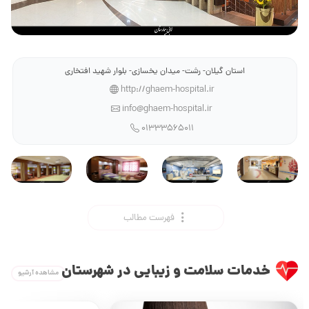
استان گیلان- رشت- میدان یخسازی- بلوار شهید افتخاری
http://ghaem-hospital.ir
info@ghaem-hospital.ir
01333565011
فهرست مطالب
خدمات سلامت و زیبایی در شهرستان
مشاهده آرشیو