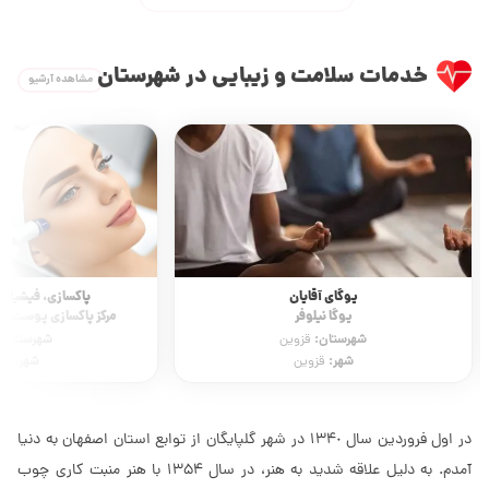
خدمات سلامت و زیبایی در شهرستان
مشاهده آرشیو
یوگای آقایان
پاکسازی، فیشیال 
یوگا نیلوفر
مرکز پاکسازی پوست آینا
شهرستان:
شهرستان:
قزوین
شهر:
شهر:
قزوین
قز
در اول فروردین سال ١٣۴٠ در شهر گلپايگان از توابع استان اصفهان به دنیا
آمدم. به دلیل علاقه شدید به هنر، در سال ١٣۵۴ با هنر منبت کاری چوب