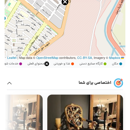
|
Map data ©
OpenStreetMap
contributors,
CC-BY-SA
, Imagery ©
Mapbox
Leaflet
مکان
کارگاه صنایع دستی
غذا و خوردنی
محتوای فعلی
خدمات شهر
اختصاصی برای شما