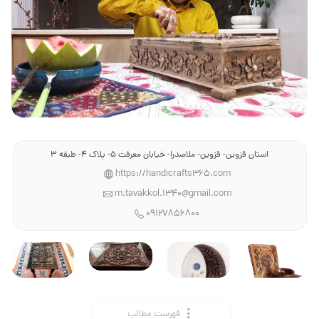
استان قزوین- قزوین- ملاصدرا- خیابان معرفت 5- پلاک 4- طبقه 3
https://handicrafts365.com
m.tavakkol.1340@gmail.com
09127856800
فهرست مطالب