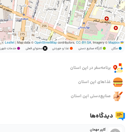
|
Map data ©
OpenStreetMap
contributors,
CC-BY-SA
, Imagery ©
Mapbox
Leaflet
مکان
کارگاه صنایع دستی
غذا و خوردنی
محتوای فعلی
خدمات شه
برنامه‌سفر‌ در این استان
غذاهای این استان
صنایع‌دستی این استان
دیدگاه‌ها
کاربر مهمان