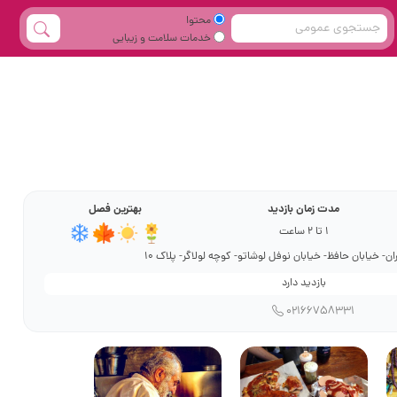
محتوا
خدمات سلامت و زیبایی
مدت زمان بازدید
بهترین فصل
1 تا 2 ساعت
ان- خیابان حافظ- خیابان نوفل لوشاتو- کوچه لولاگر- پلاک 10
بازدید دارد
02166758331