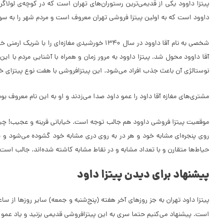
پیتزا داوود یکی از قدیمی‌ترین رستوران‌های تهران است که در کوچه‌ی لولاگر
داوود است که به اولین پیتزا فروشی تهران معروف است و مردم شهر را به س
شخصی به نام آقا داوود در سال 1340 خورشیدی م
آقا داوود محول شد. پیتزا داوود به مرور زمان و همراه با آشنایی مردم با ا
نوستالژی آن باعث جذب افراد می‌شود. این پیتزافروشی با هفت نوع پیتزای خو
مشتری‌های مغازه آقا داود را عمو داود صدا می‌زدند و او به این نام معروف بود. عمو داود متاسفانه در 18 آذر 1400 فوت کرد اما مغازه‌ی او برای ما به یادگار ماند
موقعیت پیتزا فروشی داوود هم جالب توجه است. خیابانی قرینه و عجیب! چیزی 
روی پنجره‌ای مشابه خود و هر در به روی دری مشابه خود گشوده می‌شود و 
حیاط‌ها متقارن و با تعداد مشابه و در نقاط مشابه کاشته شده‌اند. جالب است ب
پیشنهاد برای دیدن پیتزا داود
است. پیشنهاد می‌کنیم حتما سری به این پیتزافروشی قدیمی بزنید و یاد عمو 