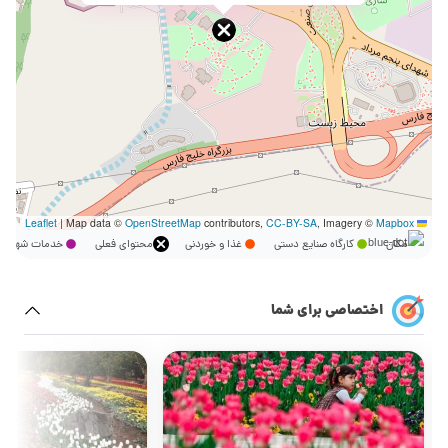
|
Map data ©
OpenStreetMap
contributors,
CC-BY-SA
, Imagery ©
Mapbox
Leaflet
مکان
کارگاه صنایع دستی
غذا و خوردنی
محتوای فعلی
خدمات شهر
اختصاصی برای شما