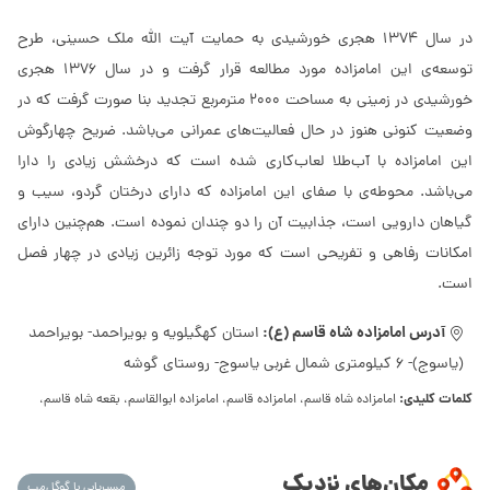
در سال 1374 هجری خورشیدی به حمایت آیت الله ملک حسینی، طرح
توسعه‌ی این امامزاده مورد مطالعه قرار گرفت و در سال 1376 هجری
خورشیدی در زمینی به مساحت 2000 مترمربع تجدید بنا صورت گرفت که در
وضعیت کنونی هنوز در حال فعالیت‌های عمرانی می‌باشد. ضریح چهارگوش
این امامزاده با آب‌طلا لعاب‌کاری شده است که درخشش زیادی را دارا
می‌باشد. محوطه‌ی با صفای این امامزاده که دارای درختان گردو، سیب و
گیاهان دارویی است، جذابیت آن را دو چندان نموده است. هم‌چنین دارای
امکانات رفاهی و تفریحی است که مورد توجه زائرین زیادی در چهار فصل
است.
آدرس امامزاده شاه قاسم (ع):
استان کهگیلویه و بویراحمد- بویراحمد
(یاسوج)- 6 کیلومتری شمال غربی یاسوج- روستای گوشه
کلمات کلیدی:
امامزاده شاه قاسم، امامزاده قاسم، امامزاده ابوالقاسم، بقعه شاه قاسم،
مکان‌های نزدیک
مسیریابی با گوگل‌مپ