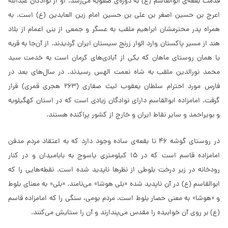
قدمت بقعه‌ی ابوالقاسم (ع) به دوره‌ی صفویه می‌رسد. او از نوادگان عبدالله
اعرج بن حسین اصغر بن علی بن حسین امام زین العابدین (ع) است. به
همراه پدر محترمشان ابراهیم ملقب به عسگر و جمعی از بنی اعمام از بلاد
هند از مسیر پاکستان وارد الوار زرنج سیستان ایران گردیدند. از آن‌جا به قریه
یا همان روستای ماهان که یکی از آبادی‌های کرمان است به خدمت سید
محمد نورالدین ملقب به شاه نعمت الهس رسیدند. در سال‌های بعد در
فارس مورد احترام سلطان یعقوب لیث صفاری (263 هجری قمری) قرار
گرفت. امامزاده ابوالقاسم دارای نوادگان زیادی است که در استان کهگیلویه
و بویراحمد و سایر نقاط ایران و خارج از کشور پراکنده هستند.
در روستای گوشه 46 تا بقعه‌ی ساده وجود دارد که به اعتقاد مردم مدفن
امامزاده قاسم است که در 15 کیلومتری یاسوج به بابامیدان و در کنار
رودخانه در زیر درخت بلوطی از نظرها ناپدید شده است. نقطه‌هایی را که
ابوالقاسم (ع) در آن ناپدید شده «بلی هوشا» می‌نامند. «بلی» به معنای بلوط
و «هوشا» به معنی حصار بلوط است. مردم بومی، سنگی را که امامزاده قاسم
(ع) بر روی آن خوابیده را مقدس می‌پندارند و آن را ستایش می‌کنند.