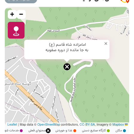
+
−
×
امامزاده شاه قاسم (ع)
به جا مانده از دوره صفویه
|
Map data ©
OpenStreetMap
contributors,
CC-BY-SA
, Imagery ©
Mapbox
Leaflet
مکان
کارگاه صنایع دستی
غذا و خوردنی
محتوای فعلی
خدمات شهر