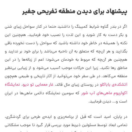
پیشنهاد برای دیدن منطقه تفریحی جفیر
اگر در بندر گناوه شرایط کمپینگ را داشتید حتما در کنار سواحل زیبای شنی
و بکر دست به کار شوید و این لذت را نصیب خود فرمایید. هم‌چنین این
نکته را همیشه در خاطر خود داشته باشید که سواحل را دست نخورده باقی
بگذارید و هر آن‌چه که متعلق به آن ناحیه می‌باشد را برای خود بر ندارید و
هم‌چنین هر آن‌چه که مربوط به خودمان می‌شود؛ اعم از زباله‌ها را در این
مناطق رها نکنید. زیرا این حرکات موجب آسیب می‌شود و از زیبایی بی‌نظیر
منطقه می‌کاهد. در طی سفر خود می‌توانید از آثار تاریخی و طبیعی هم‌چون
آتشکده‌ی باباکلو
غار معمایی تو دیو
نمایشگاه
در روستای زیبای مال قائد،
،
آکواریوم ماهی‌های آب شور
که سومین نمایشگاه دائمی ماهی‌ها در ایران
است و... دیدن فرمایید.
در پایان، امید است که قبل از برنامه‌ریزی و ایده‌ی طرحی برای گردشگری،
تمامی ابعاد توسط مسئولین ذیربط مورد بررسی قرار گیرد تا موجب مشکلاتی