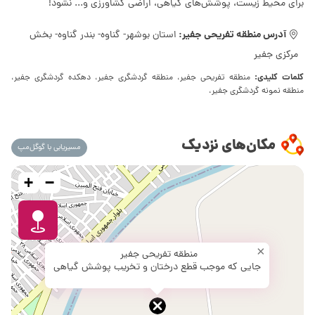
برای محیط زیست، پوشش‌های گیاهی، اراضی کشاورزی و... نشود!
آدرس منطقه تفریحی جفیر:
استان بوشهر- گناوه- بندر گناوه- بخش
مرکزی جفیر
کلمات کلیدی:
منطقه تفریحی جفیر، منطقه گردشگری جفیر، دهکده گردشگری جفیر،
منطقه نمونه گردشگری جفیر،
مکان‌های نزدیک
مسیریابی با گوگل‌مپ
+
−
×
منطقه تفریحی جفیر
جایی که موجب قطع درختان و تخریب پوشش گیاهی
شد!