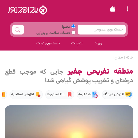
محتوا
خدمات سلامت و زیبایی
ورود
عضویت
جستجوی نوبت
خانه
|
مکان
|
منطقه تفریحی جفیر
جایی که موجب قطع
درختان و تخریب پوشش گیاهی شد!
افزودن دیدگاه
5 دقیقه
علاقه‌مندی‌ها
افزودن اصلاحیه