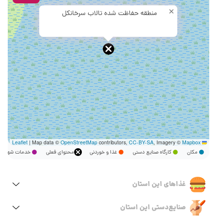
×
منطقه حفاظت شده تالاب سرخانکل
|
Map data ©
OpenStreetMap
contributors,
CC-BY-SA
, Imagery ©
Mapbox
Leaflet
مکان
کارگاه صنایع دستی
غذا و خوردنی
محتوای فعلی
خدمات شهر
غذاهای این استان
صنایع‌دستی این استان