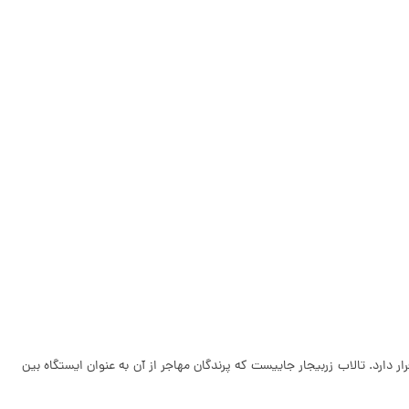
ر دارد. تالاب زربیجار جاییست که پرندگان مهاجر از آن به عنوان ایستگاه بین