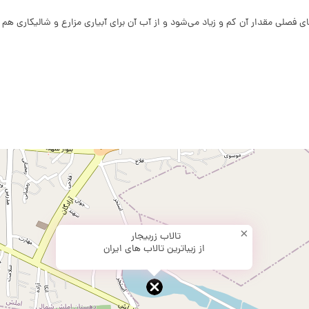
×
تالاب زربیجار
از زیباترین تالاب های ایران