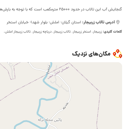
گنجایش آب این تالاب در حدود 25000 مترمکعب است که با توجه به بارش‌های فصلی مقدار آن کم و زیاد می‌شود و از آب آن برای آبیاری مزارع و شالیکاری هم استفاده می‌کنند.
آدرس تالاب زربیجار:
استان گیلان- املش- بلوار شهدا- خیابان استخر
کلمات کلیدی:
زربیجار، استخر زربیجار، تالاب زربیجار، دریاچه زربیجار، تالاب زربیجار املش،
مکان‌های نزدیک