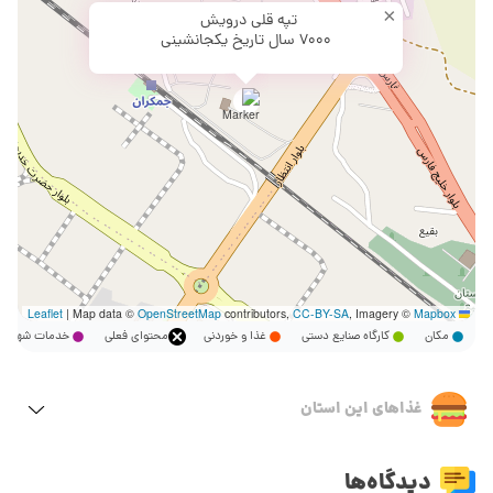
×
تپه قلی درویش
7000 سال تاریخ یکجانشینی
|
Map data ©
OpenStreetMap
contributors,
CC-BY-SA
, Imagery ©
Mapbox
Leaflet
مکان
کارگاه صنایع دستی
غذا و خوردنی
محتوای فعلی
خدمات شهر
غذاهای این استان
دیدگاه‌ها