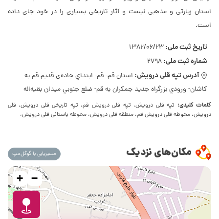
استان زیارتی و مذهبی نیست و آثار تاریخی بسیاری را در خود جای داده
است.
تاریخ ثبت ملی:
1382/06/23
شماره ثبت ملی:
2798
آدرس تپه قلی درویش:
استان قم- قم- ابتداي جاده‌ی قديم قم به
كاشان- ورودي بزرگراه جديد جمكران به قم- ضلع جنوبي ميدان بقيه‌اله
کلمات کلیدی:
تپه قلی درویش، تپه قلی درویش قم، تپه تاریخی قلی درویش، قلی
درویش، محوطه قلی درویش قم، منطقه قلی درویش، محوطه باستانی قلی درویش،
مکان‌های نزدیک
مسیریابی با گوگل‌مپ
+
−