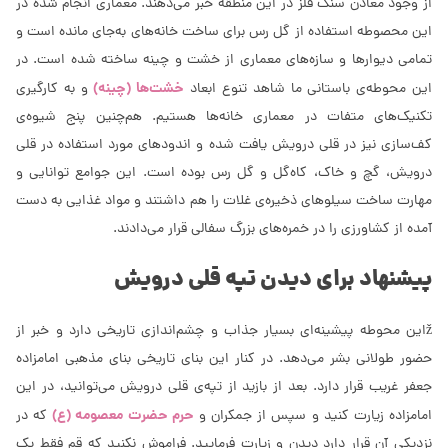
از وجود معادن سنگ فلز در این منطقه خبر می‌دهند. معماری انجام شده در
این محصوطه استفاده از گل رس برای ساخت خانه‌های به‌جای مانده است و
تمامی دیوارها و سازه‌های معماری از خشت و چینه ساخته شده است. در
خشت‌ها (چینه)
این محوطه‌ی باستانی ما شاهد تنوع ابعاد‌
و به کارگیری
تکنیک‌های متفات در معماری خانه‌ها هستیم. هم‌چنین پنج شیوه‌ی
کف‌سازی نیز در قلی درویش یافت شده و اندودهای مورد استفاده در قلی
درویش، گچ و خاک، کاه‌گل و گل رس بوده است. این جوامع توانایی و
مهارت ساخت سیلوهای ذخیره‌ی غلات را هم داشتند و مواد غذایی به دست
آمده از کشاورزی را در خمره‌های بزرگ سفالی قرار می‌دادند.
پیشنهاد برای دیدن تپه قلی درویش
žاین محوطه پیشینه‌ای بسیار جذاب و چشم‌اندازی تاریخی دارد و خبر از
حضور طولانی بشر می‌دهد. در کنار این بنای تاریخی بنای مذهبی امامزاده
جعفر غریب قرار دارد. بعد از بازید از تپه‌ی قلی درویش می‌توانید، در این
حرم حضرت معصومه (ع)
امامزاده زیارت کنید و سپس از جمکران و
که در
نزدیکی آن قرار دارد دیدن و زیارت فرمایید. فراموش نکنید که قم فقط یک