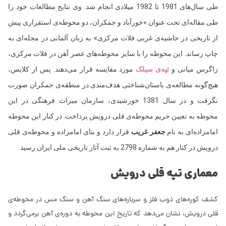
طی سال‌های 1981 تا 1982 میلادی انجام شد. وی نتایج مطالعات خود را
طی مقاله‌ای تحت عنوان «خورآباد و جمکران، دو محوطه‌ی استقراری پیش
از تاریخی در حاشیه‌ی غربی فلات مرکزی» به زبان آلمانی در مجله‌ای به
چاپ رساند. این محوطه را با سایر محوطه‌های عصر آهن در فلات مرکزی،
زاگرس میانی و
تپه‌ی سیلک
مورد مقایسه قرار می‌دهند. پس از کلایس،
هیچ‌گونه مطالعه‌ی باستان‌شناختی هدف‌مندی در منطقه‌ی جمکران صورت
نگرفت و در سال 1381 خورشیدی، سازمان میراث فرهنگی در این
محوطه به تعیین حریم محوطه‌ی قلی درویش پرداخت. در کنار این محوطه
امامزاده‌ای به نام
جعفر غریب
قرار دارد و بنای امامزاده و محوطه‌ی قلی
درویش در کنار هم به شماره 2798 به ثبت آثار تاریخی ملی ایران رسید.
معماری تپه قلی درویش
کشف کوره‌های ذوب فلز و سرباره‌های سنگ آهن و سنگ مس در محوطه‌ی
قلی درویش، نشان می‌دهد که تاریخ این محوطه به دوره‌ی آهن برمی‌گردد و